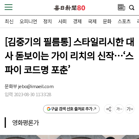
최신
오피니언
정치
사회
경제
국제
문화
스포츠
[김중기의 필름통] 스타일리시한 대
사 돋보이는 가이 리치의 신작…‘스
파이 코드명 포춘’
문화부
jebo@imaeil.com
입력 2023-08-30 11:33:28
구글 검색 선호 출처로 추가
영화평론가