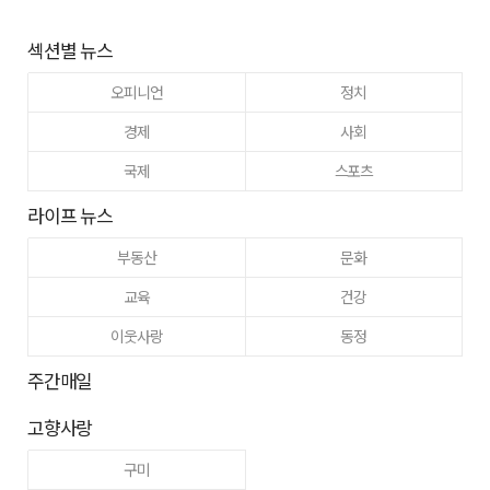
섹션별 뉴스
오피니언
정치
경제
사회
국제
스포츠
라이프 뉴스
부동산
문화
교육
건강
이웃사랑
동정
주간매일
고향사랑
구미