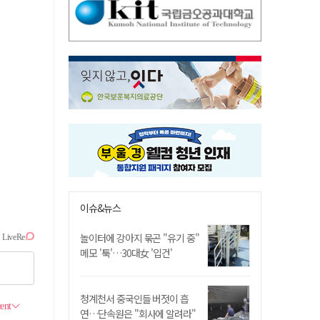
이슈&뉴스
놀이터에 강아지 묶곤 "유기 중"
메모 '툭'…30대女 '입건'
청계천서 중국인들 버젓이 흡
연…단속원은 "회사에 알려라"