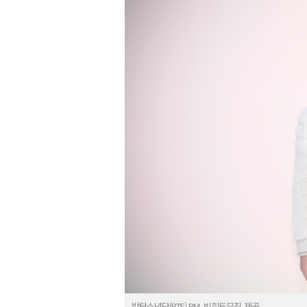
방탄소년단(BTS) RM. 빅히트뮤직 제공