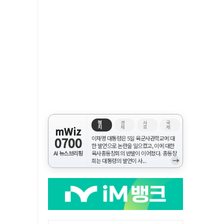
정
경
사
국
치
제
회
제
mWiz
0700
이재명 대통령은 5일 육군사관학교에 대
한 발언으로 논란을 일으켰고, 이에 대한
AI 뉴스브리핑
육사총동창회의 반발이 이어졌다. 총동창
→
회는 대통령의 발언이 사...