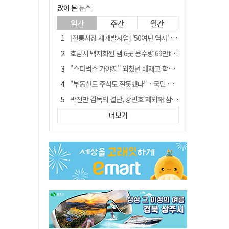
많이 본 뉴스
일간
주간
월간
[전통시장 재개발사업] '50여년 역사' 수성시장 자리에 25층 주상복합 들어선다
호남서 백지화된 댐 6곳 용수량 69만t… 반도체 클러스터 필요량 넘는다
"스타벅스 가야지" 외쳤던 배재고 학생 2명, 결국 중징계
"부동산도 주식도 잘못했다"…국민 절반 이상, 정부 경제정책 '부정'
박진만 감독의 결단, 강민호 제외해 삼성 라이온즈에 긴장감 불어 넣어
국민 10명 중 6명 "검찰 보완수사권 필요"…민주당 지지층도 53.8%
더보기
[단독] 20명에 묻고…72%가 '보완수사권 폐지'?
[전통시장 재개발사업] 신천시장 재개발, 준공 후에도 소송전
[저출산·고령화 그늘] 구미시 "40만명 사수" 고령군 "3만명대 회복"
안동-사가에, "50년 우정 넘어 미래 50년 함께 연다"