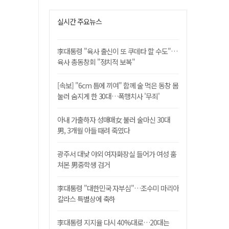
실시간 주요뉴스
李대통령 "육사 출신이 또 쿠데타 할 수도"…
육사 총동창회 "정치적 보복"
[속보] "6cm 틈에 끼여" 함께 술 먹은 동창 몸
눌러 숨지게 한 30대…폭행치사 '무죄'
아내 가출하자 성매매女 불러 술마신 30대
男, 3개월 아들 때려 죽였다
광주서 대낮 야외 여자화장실 들어가 여성 훔
쳐본 男중학생 검거
李대통령 "대한민국 자부심"…조수미 마리아
칼라스 특별상에 축하
李대통령 지지율 다시 40%대로…20대는