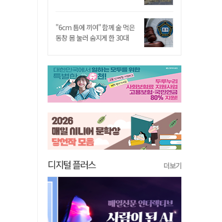
"6cm 틈에 끼여" 함께 술 먹은
동창 몸 눌러 숨지게 한 30대
디지털 플러스
더보기