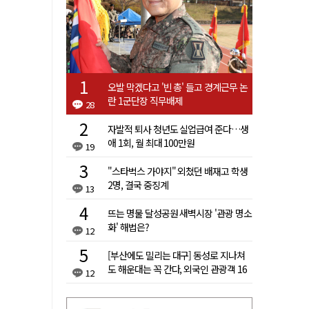
오발 막겠다고 '빈 총' 들고 경계근무 논
란 1군단장 직무배제
28
자발적 퇴사 청년도 실업급여 준다…생
애 1회, 월 최대 100만원
19
"스타벅스 가야지" 외쳤던 배재고 학생
2명, 결국 중징계
13
뜨는 명물 달성공원 새벽시장 '관광 명소
화' 해법은?
12
[부산에도 밀리는 대구] 동성로 지나쳐
도 해운대는 꼭 간다, 외국인 관광객 16
12
배 차이