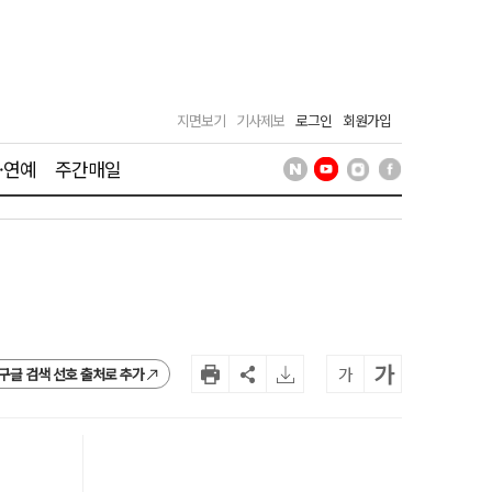
지면보기
기사제보
로그인
회원가입
·연예
주간매일
가
가
구글 검색 선호 출처로 추가