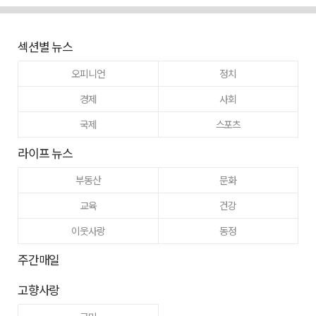
섹션별 뉴스
오피니언
정치
경제
사회
국제
스포츠
라이프 뉴스
부동산
문화
교육
건강
이웃사랑
동정
주간매일
고향사랑