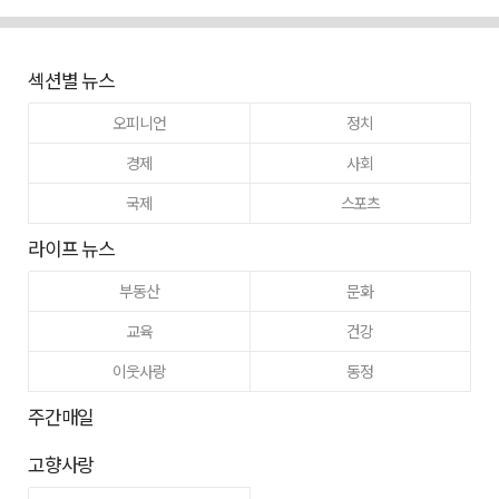
섹션별 뉴스
오피니언
정치
경제
사회
국제
스포츠
라이프 뉴스
부동산
문화
교육
건강
이웃사랑
동정
주간매일
고향사랑