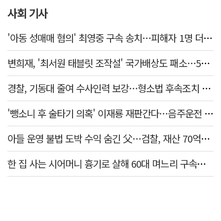
사회 기사
'아동 성매매 혐의' 최영중 구속 송치…피해자 1명 더 있었다
변희재, '최서원 태블릿 조작설' 국가배상도 패소…5천만원 청구 기각
경찰, 기동대 줄여 수사인력 보강…형소법 후속조치 본격화
'뺑소니 후 술타기 의혹' 이재룡 재판간다…음주운전 혐의 제외
아들 운영 불법 도박 수익 숨긴 父…검찰, 재산 70억원 몰수
한 집 사는 시어머니 흉기로 살해 60대 며느리 구속…범행 동기는