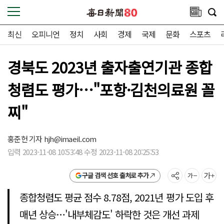
최신
오피니언
정치
사회
경제
국제
문화
스포츠
경북도 2023년 출자출연기관 종합
청렴도 평가…"포항·김천의료원 꼴
찌"
홍준헌 기자
hjh@imaeil.com
입력 2023-11-08 10:53:48 수정 2023-11-08 20:25:53
구글 검색 선호 출처로 추가
종합청렴도 평균 점수 8.78점, 2021년 평가 도입 후
매년 상승…'내부체감도' 하락한 것은 개선 과제