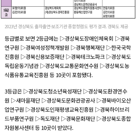
2023년 경상북도 출자출연·보조기관 종합청렴도 평가 결과. 경북도 제공
등급별로 보면 2등급에는 ▷경상북도장애인체육회 ▷경북
연구원 ▷경북여성정책개발원 ▷경북행복재단 ▷한국국학
진흥원 ▷경북신용보증재단 ▷경북테크노파크 ▷경상북도
독립운동기념관 ▷경상북도교통문화연수원 ▷경상북도농
식품유통교육진흥원 등 10곳이 포함됐다.
3등급은 ▷경상북도청소년육성재단 ▷경상북도환경연수
원 ▷새마을재단 ▷경상북도문화관광공사 ▷경북바이오산
업연구원 ▷경상북도인재평생교육진흥원 ▷경북하이브리
드부품연구원 ▷독도재단 ▷경북문화재단 ▷경상북도종합
자원봉사센터 등 10곳이 받았다.