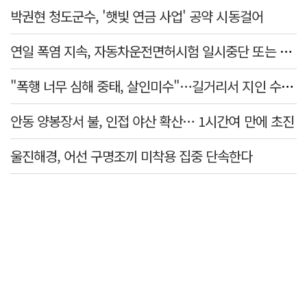
박권현 청도군수, '햇빛 연금 사업' 공약 시동걸어
연일 폭염 지속, 자동차운전면허시험 일시중단 또는 축소 운영
"폭행 너무 심해 중태, 살인미수"…길거리서 지인 수십회 때린 50대 '긴급체포'
안동 양봉장서 불, 인접 야산 확산… 1시간여 만에 초진
울진해경, 어선 구명조끼 미착용 집중 단속한다