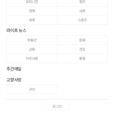
오피니언
정치
경제
사회
국제
스포츠
라이프 뉴스
부동산
문화
교육
건강
이웃사랑
동정
주간매일
고향사랑
구미
로그인