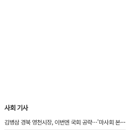
사회 기사
김병삼 경북 영천시장, 이번엔 국회 공략…'마사회 본사 이전·광역교통망 확충' 요청