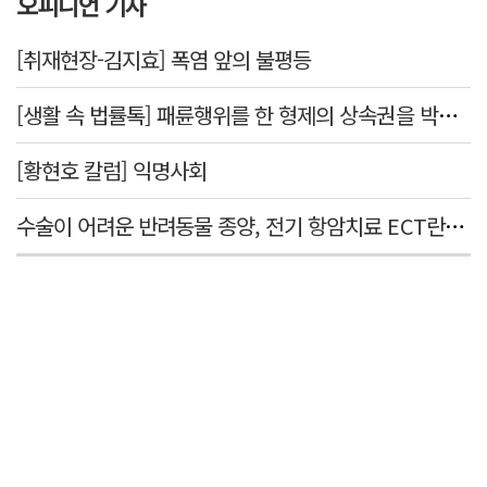
오피니언 기사
[취재현장-김지효] 폭염 앞의 불평등
[생활 속 법률톡] 패륜행위를 한 형제의 상속권을 박탈시킬 수 있을까요
[황현호 칼럼] 익명사회
수술이 어려운 반려동물 종양, 전기 항암치료 ECT란? [반려동물 건강톡톡]