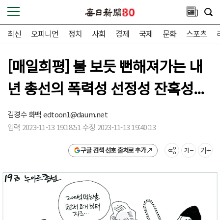
최신
오피니언
정치
사회
경제
국제
문화
스포츠
[매일희평] 불 보듯 뻔해져가는 내
년 총선의 폭력성 선정성 잔혹성...
김경수 화백
edtoon1@daum.net
입력 2023-11-13 19:18:51 수정 2023-11-13 19:40:13
구글 검색 선호 출처로 추가