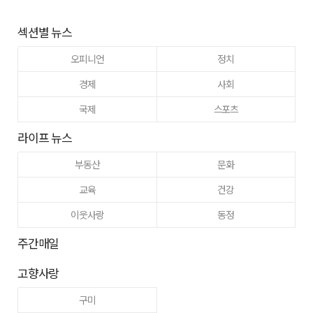
섹션별 뉴스
오피니언
정치
경제
사회
국제
스포츠
라이프 뉴스
부동산
문화
교육
건강
이웃사랑
동정
주간매일
고향사랑
구미