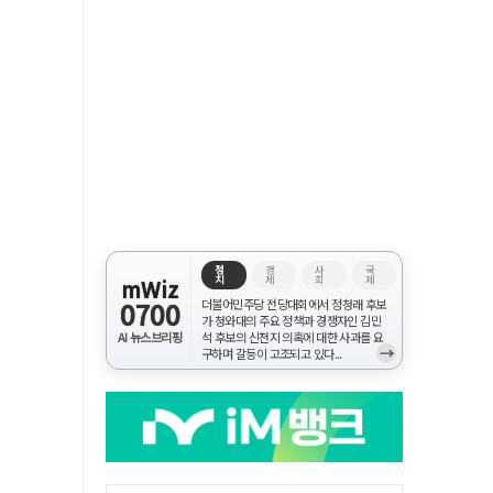
정
경
사
국
치
제
회
제
mWiz
0700
더불어민주당 전당대회에서 정청래 후보
가 청와대의 주요 정책과 경쟁자인 김민
AI 뉴스브리핑
석 후보의 신천지 의혹에 대한 사과를 요
→
구하며 갈등이 고조되고 있다...