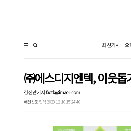
최신기사
오
㈜에스디지엔텍, 이웃돕기
김진만 기자
factk@imaeil.com
매일신문
입력 2023-12-10 15:24:40