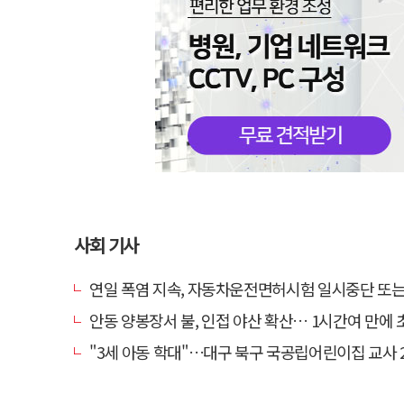
사회 기사
연일 폭염 지속, 자동차운전면허시험 일시중단 또는 축
안동 양봉장서 불, 인접 야산 확산… 1시간여 만에 
"3세 아동 학대"…대구 북구 국공립어린이집 교사 2명 검