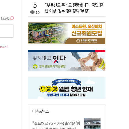
"부동산도 주식도 잘못했다"…국민 절
반 이상, 정부 경제정책 '부정'
10
이슈&뉴스
"골프채로 YG 신사옥 출입문 '쾅