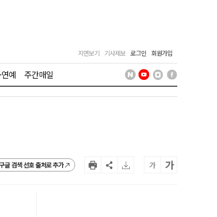
지면보기
기사제보
로그인
회원가입
·연예
주간매일
가
가
구글 검색 선호 출처로 추가