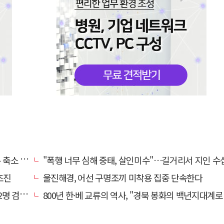
소 운영
"폭행 너무 심해 중태, 살인미수"…길거리서 지인 수십회 때린 50대 '긴급
초진
울진해경, 어선 구명조끼 미착용 집중 단속한다
찰 송치
800년 한·베 교류의 역사, "경북 봉화의 백년지대계로 피어난