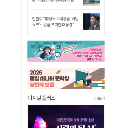
쾅'…20대 여성 현행범 체포"
안철수 "李정부 주택공급 '어닝
쇼크'…공급 포기한 대통령"
디지털 플러스
더보기