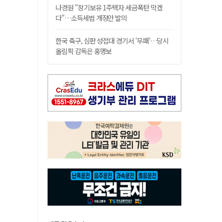
나경원 "장기보유 1주택자 세금폭탄 막겠
다"…소득세법 개정안 발의
한국 축구, 심판 성접대 경기서 '무패'…당시
올림픽 감독은 홍명보