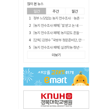
많이 본 뉴스
일간
주간
월간
정부 느닷없는 농지 전수조사…농촌 들쑤시는 '경자유전'의 칼날
[농지 전수조사 폐해] '쌀 받고 논 내 준' 도지농 이제 어쩌나?
[농지 전수조사 폐해] 농지값도 흔들리나…"도지 막히면 헐값 매물 나올 수도"
[단독] 김영수 "국방부 청문준비단, 안규백 탈영 알고있었다"
[농지 전수조사 폐해] 실경작농·청년농 부담도 커진다
[기고] 대구 미래는 금호강·팔공산에 있다
더보기
청도군정 '두 시어머니'가 되어서는 안된다
타는 목마름 청도, 해 저문 저수지 둑에 군수가 서 있었다
"상법개정해도 주주가 '봉'"…하이닉스 솔리다임 상장설에 술렁[개미와글와글]
임시휴업 들어갔던 홈플러스 영주점, 7일 영업 재개…지하 1층만 운영