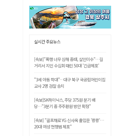
실시간 주요뉴스
[속보]"폭행 너무 심해 중태, 살인미수"…길
거리서 지인 수십회 때린 50대 '긴급체포'
"3세 아동 학대"…대구 북구 국공립어린이집
교사 2명 검찰 송치
[속보]SK하이닉스, 주당 375원 분기 배
당…"3분기 중 주주환원 방안 확정"
[속보] "골프채로 YG 신사옥 출입문 '쾅쾅'…
20대 여성 현행범 체포"