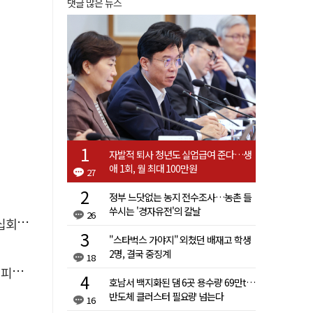
댓글 많은 뉴스
자발적 퇴사 청년도 실업급여 준다…생
애 1회, 월 최대 100만원
27
정부 느닷없는 농지 전수조사…농촌 들
쑤시는 '경자유전'의 칼날
26
체포'
"스타벅스 가야지" 외쳤던 배재고 학생
2명, 결국 중징계
18
다"
호남서 백지화된 댐 6곳 용수량 69만t…
반도체 클러스터 필요량 넘는다
16