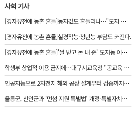
사회 기사
[경자유전에 농촌 흔들]농지값도 흔들리나…"도지 막히면 헐값 매물 나올 수도"
[경자유전에 농촌 흔들]실경작농·청년농 부담도 커진다.
[경자유전에 농촌 흔들]'쌀 받고 논 내 준' 도지농 이제 어쩌나?
학생부 상업적 이용 금지에…대구시교육청 "공교육 대입 상담 강화"
인공지능으로 2차전지 해외 공장 설계부터 검증까지…경북도·포항시 플랫폼 개발 착수
울릉군, 신안군과 '먼섬 지원 특별법' 개정·특별자치군 제정 논의