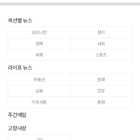
섹션별 뉴스
오피니언
정치
경제
사회
국제
스포츠
라이프 뉴스
부동산
문화
교육
건강
이웃사랑
동정
주간매일
고향사랑
구미