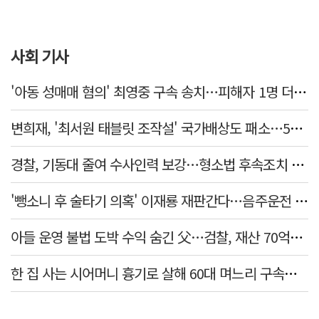
사회 기사
'아동 성매매 혐의' 최영중 구속 송치…피해자 1명 더 있었다
변희재, '최서원 태블릿 조작설' 국가배상도 패소…5천만원 청구 기각
경찰, 기동대 줄여 수사인력 보강…형소법 후속조치 본격화
'뺑소니 후 술타기 의혹' 이재룡 재판간다…음주운전 혐의 제외
아들 운영 불법 도박 수익 숨긴 父…검찰, 재산 70억원 몰수
한 집 사는 시어머니 흉기로 살해 60대 며느리 구속…범행 동기는