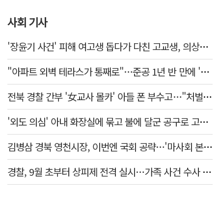
사회 기사
'장윤기 사건' 피해 여고생 돕다가 다친 고교생, 의상자 인정
"아파트 외벽 테라스가 통째로"…준공 1년 반 만에 '아찔 사고'
전북 경찰 간부 '女교사 몰카' 아들 폰 부수고…"처벌 못하는 사안" 내부망에 글
'외도 의심' 아내 화장실에 묶고 불에 달군 공구로 고문…남편 검거
김병삼 경북 영천시장, 이번엔 국회 공략…'마사회 본사 이전·광역교통망 확충' 요청
경찰, 9월 초부터 상피제 전격 실시…가족 사건 수사 못해