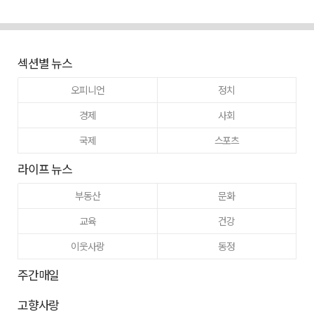
섹션별 뉴스
오피니언
정치
경제
사회
국제
스포츠
라이프 뉴스
부동산
문화
교육
건강
이웃사랑
동정
주간매일
고향사랑