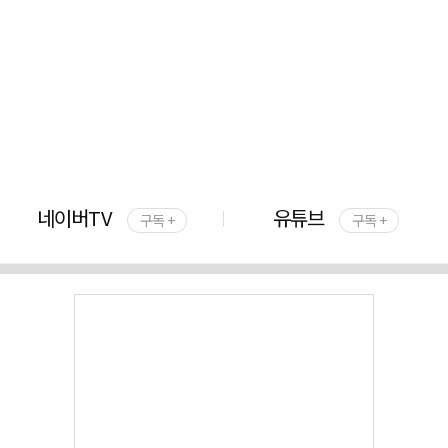
네이버TV
유튜브
구독 +
구독 +