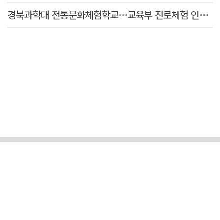
경북과학대 전통문화체험학교…교육부 진로체험 인증기관 선정