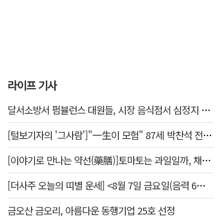
라이프 기사
달서소방서 펌뷸런스 대원들, 시장 음식점서 심정지 환자 생명 살려
[털보기자의 '그사람']"一生이 모험" 87세 박찬석 전 경북대 총장
[이야기로 만나는 약선(藥膳)]토마토는 과일일까, 채소일까
[더사주 오늘의 띠별 운세] <8월 7일 금요일(음력 6월25일)>
금오산 금오리, 아름다운 동행기업 25호 선정