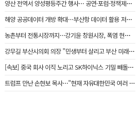
양산 전역서 양성평등주간 행사… 공연·포럼·정책제안 잇따라
해양 공공데이터 개방 확대…부산항 데이터 활용 저변 넓힌다
농촌부터 전통시장까지…강기윤 창원시장, 폭염 현장 누볐다
강무길 부산시의회 의장 "민생부터 살리고 부산 미래 준비하겠다"
[속보] 중국 회사 이직 노리고 SK하이닉스 기밀 빼돌려…결국 실형
트럼프 만난 손현보 목사…"현재 자유대한민국 여러 면에서 어려움"