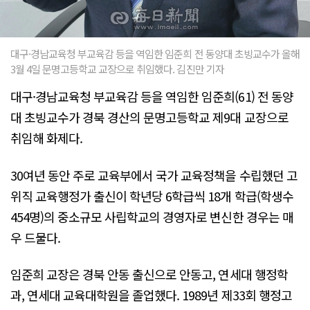
대구·경남교육청 부교육감 등을 역임한 임준희 전 동양대 초빙교수가 올해
3월 4일 문명고등학교 교장으로 취임했다. 김진만 기자
대구·경남교육청 부교육감 등을 역임한 임준희(61) 전 동양
대 초빙교수가 경북 경산의 문명고등학교 제9대 교장으로
취임해 화제다.
30여년 동안 주로 교육부에서 국가 교육정책을 수립했던 고
위직 교육행정가 출신이 학년당 6학급씩 18개 학급(학생수
454명)의 중소규모 사립학교의 경영자로 변신한 경우는 매
우 드물다.
임준희 교장은 경북 안동 출신으로 안동고, 연세대 행정학
과, 연세대 교육대학원을 졸업했다. 1989년 제33회 행정고