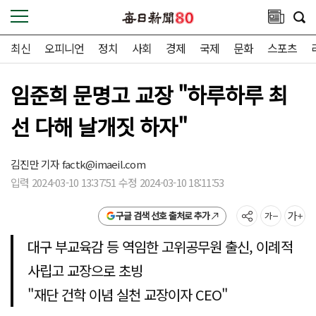
최신
오피니언
정치
사회
경제
국제
문화
스포츠
임준희 문명고 교장 "하루하루 최
선 다해 날개짓 하자"
김진만 기자
factk@imaeil.com
입력 2024-03-10 13:37:51 수정 2024-03-10 18:11:53
구글 검색 선호 출처로 추가
대구 부교육감 등 역임한 고위공무원 출신, 이례적
사립고 교장으로 초빙
"재단 건학 이념 실천 교장이자 CEO"