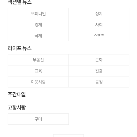
섹션별 뉴스
오피니언
정치
경제
사회
국제
스포츠
라이프 뉴스
부동산
문화
교육
건강
이웃사랑
동정
주간매일
고향사랑
구미