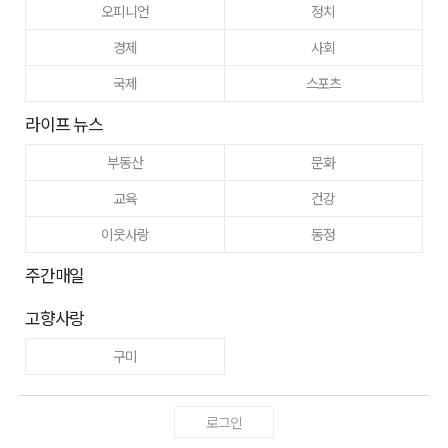
오피니언
정치
경제
사회
국제
스포츠
라이프 뉴스
부동산
문화
교육
건강
이웃사랑
동정
주간매일
고향사랑
구미
로그인