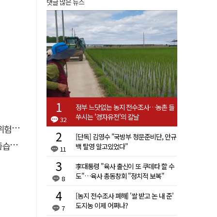
댓글 많은 뉴스
정부 느닷없는 농지 전수조사…농촌 들
쑤시는 '경자유전'의 칼날
32
할 때
[단독] 김영수 "국방부 청문준비단, 안규
다.
백 탈영 알고있었다"
11
李대통령 "육사 출신이 또 쿠데타 할 수
도"…육사 총동창회 "정치적 보복"
8
[농지 전수조사 폐해] '쌀 받고 논 내 준'
도지농 이제 어쩌나?
7