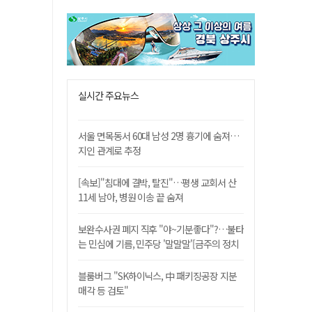
실시간 주요뉴스
서울 면목동서 60대 남성 2명 흉기에 숨져…
지인 관계로 추정
[속보]"침대에 결박, 탈진"…평생 교회서 산
11세 남아, 병원 이송 끝 숨져
보완수사권 폐지 직후 "야~기분좋다"?…불타
는 민심에 기름, 민주당 '말말말'[금주의 정치
舌전]
블룸버그 "SK하이닉스, 中 패키징공장 지분
매각 등 검토"