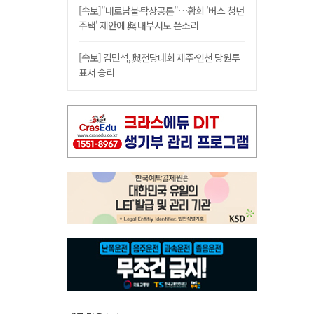
[속보]"내로남불·탁상공론"…황희 '버스 청년
주택' 제안에 與 내부서도 쓴소리
[속보] 김민석, 與전당대회 제주·인천 당원투
표서 승리