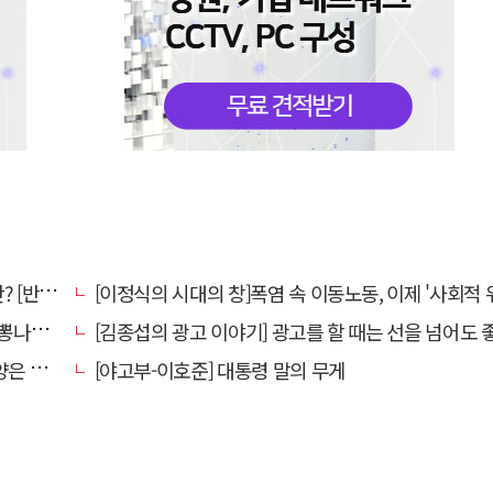
강톡톡]
[이정식의 시대의 창]폭염 속 이동노동, 이제 '사회적 위험 관리'로 전환
었다."
[김종섭의 광고 이야기] 광고를 할 때는 선을 넘어도 좋습니
알레고리"
[야고부-이호준] 대통령 말의 무게