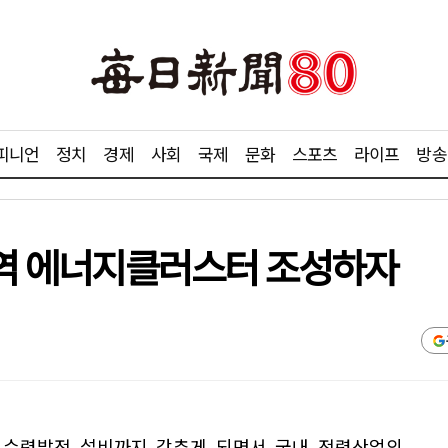
피니언
정치
경제
사회
국제
문화
스포츠
라이프
방송
 광역 에너지클러스터 조성하자
근 수력발전 설비까지 갖추게 되면서 국내 전력산업의