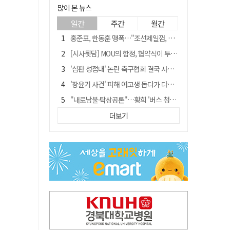
많이 본 뉴스
일간
주간
월간
홍준표, 한동훈 맹폭…"조선제일껌, 권력에 살고 권력에 죽었다"
[시사뒷담] MOU의 함정, 협약식이 투자 확정은 아니긴 해
'심판 성접대' 논란 축구협회 결국 사과…"깊이 반성, 쇄신하겠다"
'장윤기 사건' 피해 여고생 돕다가 다친 고교생, 의상자 인정
"내로남불·탁상공론"…황희 '버스 청년주택' 제안에 與 내부서도 쓴소리
"경로당 통장에 비밀번호가 적혀 있다"…전국 돌며 경로당 13곳 턴 30대 구속
더보기
휠체어 환자 발로 밀어 숨지게 한 70대 간병인…2심도 집행유예
예안향교 대성전, '국가지정 보물로 지정'
"침대에 결박, 탈진"…평생 교회서 산 11세 남아, 병원 이송 끝 숨져
거동 불편 모녀 덮친 새벽 화재…90대 어머니·60대 딸 숨져