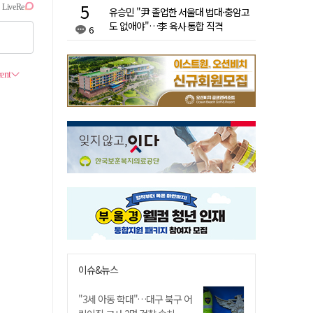
유승민 "尹 졸업한 서울대 법대·충암고
도 없애야"…李 육사 통합 직격
6
이슈&뉴스
"3세 아동 학대"…대구 북구 어