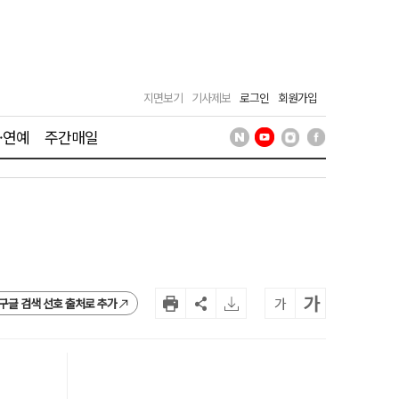
지면보기
기사제보
로그인
회원가입
·연예
주간매일
가
가
구글 검색 선호 출처로 추가