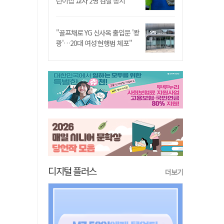
린이집 교사 2명 검찰 송치
"골프채로 YG 신사옥 출입문 '쾅
쾅'…20대 여성 현행범 체포"
디지털 플러스
더보기