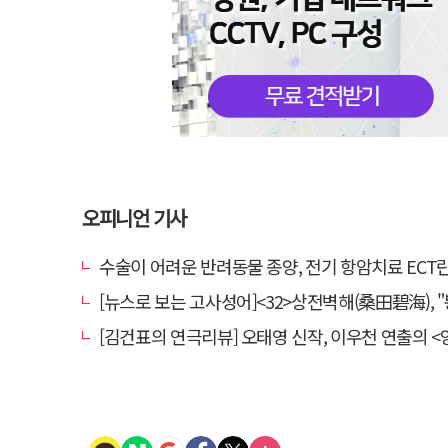
오피니언 기사
수술이 어려운 반려동물 종양, 전기 항암치료 ECT란? [반려동물 건
[뉴스로 보는 고사성어]<32>상전벽해(桑田碧海), "뽕나무밭이 푸른 바다가 되
[김건표의 연극리뷰] 오태영 신작, 이우천 연출의 <양은 양순하다>"국민을 온순한 양으로 길들이는 전체주의적 정치의 