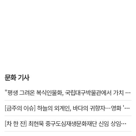
문화 기사
"평생 그려온 복식인물화, 국립대구박물관에서 가치 있게 활용되길"
[금주의 이슈] 하늘의 외계인, 바다의 귀향자…영화 '호프'와 '오디세이'
[차 한 잔] 최현묵 중구도심재생문화재단 신임 상임이사 "서문시장·경상감영 등 지역 자원 활용…문화의 일상화"