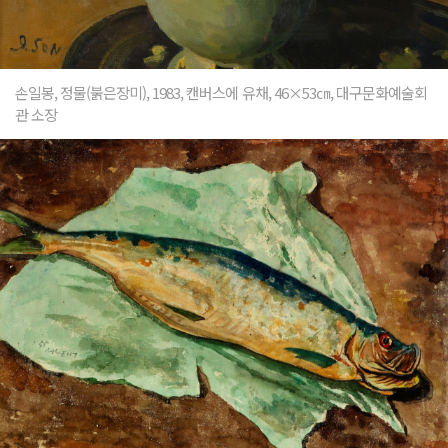
손일봉, 정물(붉은장미), 1983, 캔버스에 유채, 46×53㎝, 대구문화예술회
관 소장