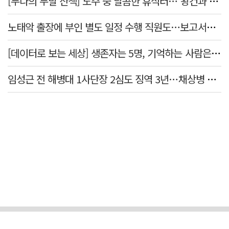
[두나의 두발 산책] 도주 중 달콤한 휴식터… 왕건과 지명 산책
노태악 출장에 부인 별도 일정 수행 직원도…보고서엔 '공식일정 참석'
[데이터로 보는 세상] 생존자는 5명, 기억하는 사람은 늘었다
임성근 전 해병대 1사단장 2심도 징역 3년…채상병 순직 책임 유죄