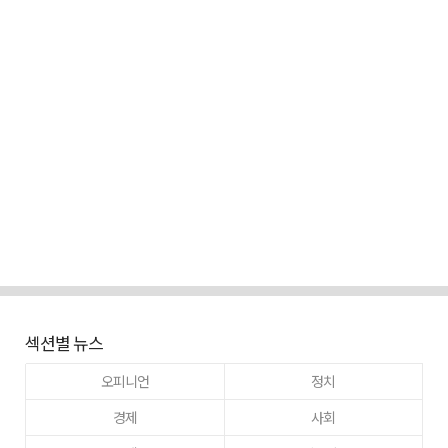
섹션별 뉴스
오피니언
정치
경제
사회