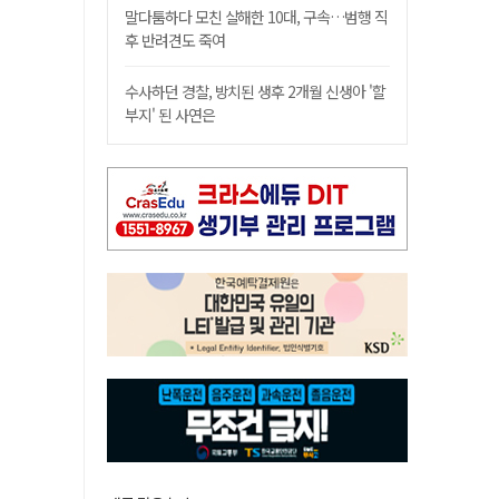
말다툼하다 모친 살해한 10대, 구속…범행 직
후 반려견도 죽여
수사하던 경찰, 방치된 생후 2개월 신생아 '할
부지' 된 사연은