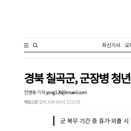
최신기사
오
경북 칠곡군, 군장병 청
전병용 기자
yong126@imaeil.com
매일신문
입력 2024-04-01 11:22:30
군 복무 기간 중 휴가·외출 시