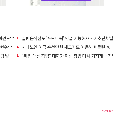
도 죽여
일반음식점도 '푸드트럭' 영업 가능해져…기초단체별 조례 개정 움
에 철거
치매노인 예금 수천만원 체크카드 이용해 빼돌린 70대 간병인, 집
일 중요"
"취업 대신 창업" 대학가 학생 창업 다시 기지개… 창업자·기업·매출 동반 