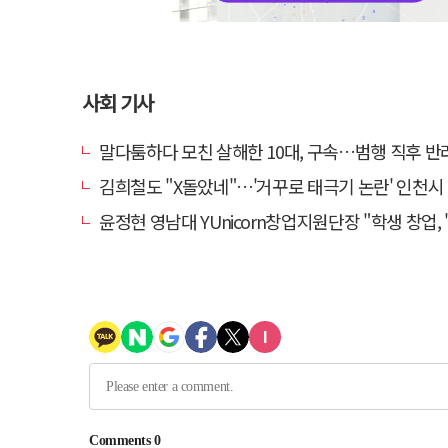
사회 기사
말다툼하다 모친 살해한 10대, 구속…범행 직후 반려견
김희철도 "X돌았네"…'거꾸로 태극기 논란' 인천시 현수막, 이틀 만
윤정현 영남대 YUnicorn창업지원단장 "학생 창업, '팀 빌딩'이 제