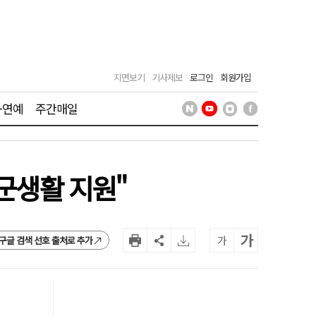
지면보기
기사제보
로그인
회원가입
·연예
주간매일
군생활 지원"
가
가
구글 검색 선호 출처로 추가