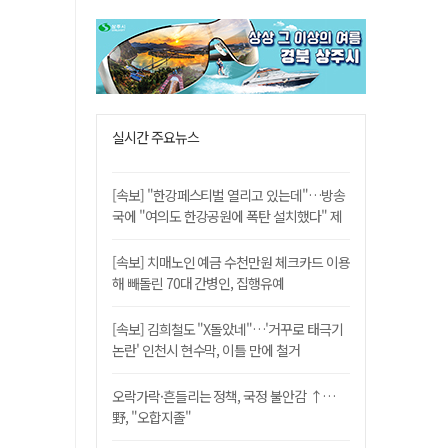
실시간 주요뉴스
[속보] "한강페스티벌 열리고 있는데"…방송
국에 "여의도 한강공원에 폭탄 설치했다" 제
보
[속보] 치매노인 예금 수천만원 체크카드 이용
해 빼돌린 70대 간병인, 집행유예
[속보] 김희철도 "X돌았네"…'거꾸로 태극기
논란' 인천시 현수막, 이틀 만에 철거
오락가락·흔들리는 정책, 국정 불안감 ↑…
野, "오합지졸"