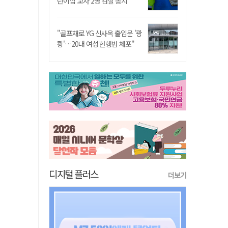
린이집 교사 2명 검찰 송치
"골프채로 YG 신사옥 출입문 '쾅
쾅'…20대 여성 현행범 체포"
디지털 플러스
더보기