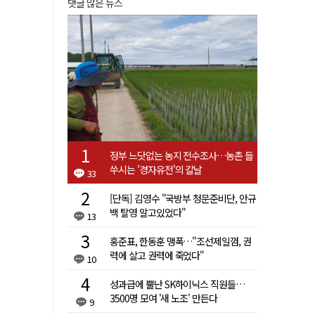
댓글 많은 뉴스
정부 느닷없는 농지 전수조사…농촌 들
쑤시는 '경자유전'의 칼날
33
[단독] 김영수 "국방부 청문준비단, 안규
백 탈영 알고있었다"
13
홍준표, 한동훈 맹폭…"조선제일껌, 권
력에 살고 권력에 죽었다"
10
성과급에 뿔난 SK하이닉스 직원들…
3500명 모여 '새 노조' 만든다
9