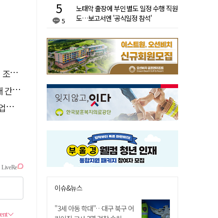
노태악 출장에 부인 별도 일정 수행 직원
도…보고서엔 '공식일정 참석'
5
직임
행유예
성장
이슈&뉴스
"3세 아동 학대"…대구 북구 어