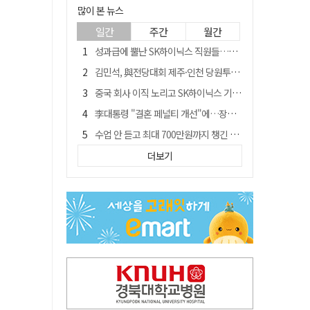
많이 본 뉴스
일간
주간
월간
성과급에 뿔난 SK하이닉스 직원들…3500명 모여 '새 노조' 만든다
김민석, 與전당대회 제주·인천 당원투표서 승리…누적 득표는 '초박빙'
중국 회사 이직 노리고 SK하이닉스 기밀 빼돌려…결국 실형
李대통령 "결혼 페널티 개선"에…장동혁 "그 페널티 만든 게 이 정권"
수업 안 듣고 최대 700만원까지 챙긴 포항 A대학 '유령 선수' 등 19명 무더기 송치
트럼프 만난 손현보 목사…"현재 자유대한민국 여러 면에서 어려움"
더보기
블룸버그 "SK하이닉스, 中 패키징공장 지분매각 등 검토"
경북 칠곡시니어클럽 커피앤솝 사업단…자개소품 만들기 문화체험 운영
"아버지 외출한 사이"…흉기로 40대母 살해한 고교 자퇴생, 구속 기로에
신축 줄고 리모델링 뜨자…건설업계, 로봇·모듈러로 방향 튼다