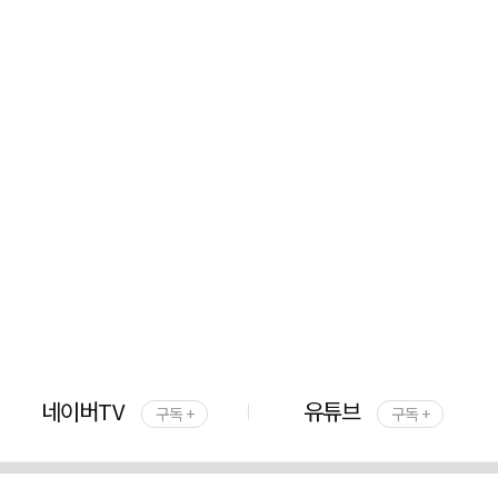
네이버TV
유튜브
구독 +
구독 +