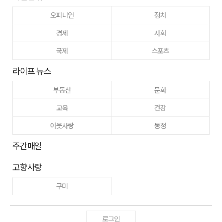
오피니언
정치
경제
사회
국제
스포츠
라이프 뉴스
부동산
문화
교육
건강
이웃사랑
동정
주간매일
고향사랑
구미
로그인