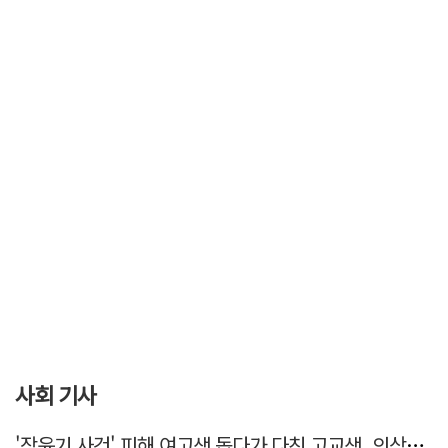
사회 기사
'장윤기 사건' 피해 여고생 돕다가 다친 고교생, 의상자 인정