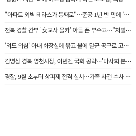
"아파트 외벽 테라스가 통째로"…준공 1년 반 만에 '아찔 사고'
전북 경찰 간부 '女교사 몰카' 아들 폰 부수고…"처벌 못하는 사안" 내부망에 글
'외도 의심' 아내 화장실에 묶고 불에 달군 공구로 고문…남편 검거
김병삼 경북 영천시장, 이번엔 국회 공략…'마사회 본사 이전·광역교통망 확충' 요청
경찰, 9월 초부터 상피제 전격 실시…가족 사건 수사 못해