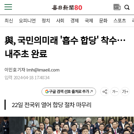
최신
오피니언
정치
사회
경제
국제
문화
스포츠
與, 국민의미래 '흡수 합당' 착수…
내주초 완료
이민호 기자
lmh@imaeil.com
입력 2024-04-18 17:40:34
구글 검색 선호 출처로 추가
22일 전국위 열어 합당 절차 마무리