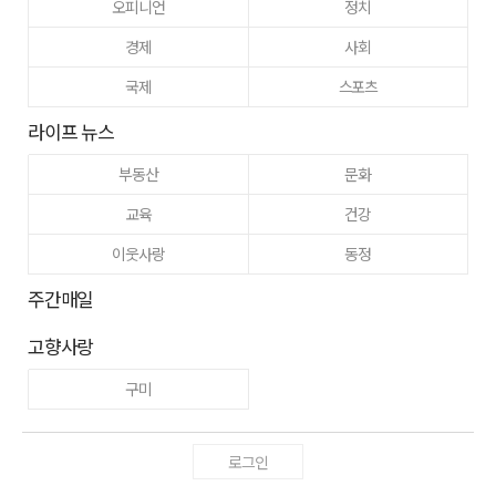
오피니언
정치
경제
사회
국제
스포츠
라이프 뉴스
부동산
문화
교육
건강
이웃사랑
동정
주간매일
고향사랑
구미
로그인