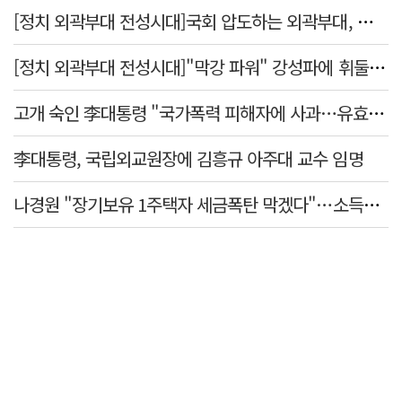
[정치 외곽부대 전성시대]국회 압도하는 외곽부대, 목소리 왜 커지나?
[정치 외곽부대 전성시대]"막강 파워" 강성파에 휘둘리는 여야 …"이슈 메이킹" 커지는 변방의 북소리
고개 숙인 李대통령 "국가폭력 피해자에 사과…유효기간 없는 책임"
李대통령, 국립외교원장에 김흥규 아주대 교수 임명
나경원 "장기보유 1주택자 세금폭탄 막겠다"…소득세법 개정안 발의