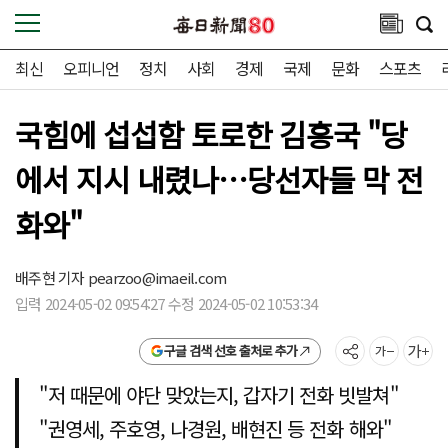
최신
오피니언
정치
사회
경제
국제
문화
스포츠
국힘에 섭섭함 토로한 김흥국 "당
에서 지시 내렸나…당선자들 막 전
화와"
배주현 기자
pearzoo@imaeil.com
입력 2024-05-02 09:54:27 수정 2024-05-02 10:53:34
구글 검색 선호 출처로 추가
"저 때문에 야단 맞았는지, 갑자기 전화 빗발쳐"
"권영세, 주호영, 나경원, 배현진 등 전화 해와"