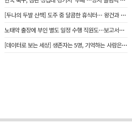
[두나의 두발 산책] 도주 중 달콤한 휴식터… 왕건과 지명 산책
노태악 출장에 부인 별도 일정 수행 직원도…보고서엔 '공식일정 참석'
[데이터로 보는 세상] 생존자는 5명, 기억하는 사람은 늘었다