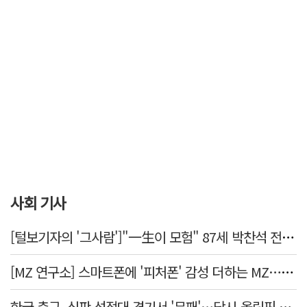
사회 기사
[털보기자의 '그사람']"一生이 모험" 87세 박찬석 전 경북대 총장
[MZ 연구소] 스마트폰에 '피처폰' 감성 더하는 MZ… 히퍼와 줄이어폰
한국 축구, 심판 성접대 경기서 '무패'…당시 올림픽 감독은 홍명보