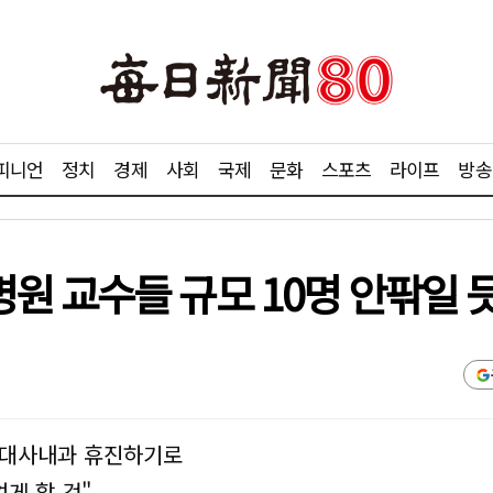
피니언
정치
경제
사회
국제
문화
스포츠
라이프
방송
원 교수들 규모 10명 안팎일 
비대사내과 휴진하기로
게 할 것"