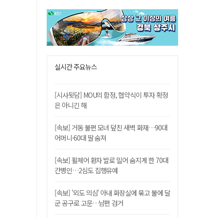
실시간 주요뉴스
[시사뒷담] MOU의 함정, 협약식이 투자 확정
은 아니긴 해
[속보] 거동 불편 모녀 덮친 새벽 화재…90대
어머니·60대 딸 숨져
[속보] 휠체어 환자 발로 밀어 숨지게 한 70대
간병인…2심도 집행유예
[속보] '외도 의심' 아내 화장실에 묶고 불에 달
군 공구로 고문…남편 검거