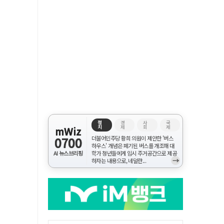
정
경
사
국
치
제
회
제
mWiz
0700
더불어민주당 황희 의원이 제안한 '버스
하우스' 개념은 폐기된 버스를 개조해 대
AI 뉴스브리핑
학가 청년들에게 임시 주거공간으로 제공
→
하자는 내용으로, 네덜란...