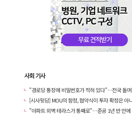
사회 기사
"경로당 통장에 비밀번호가 적혀 있다"…전국 돌며 경로당 13곳 턴 30
[시사뒷담] MOU의 함정, 협약식이 투자 확정은 아
"아파트 외벽 테라스가 통째로"…준공 1년 반 만에 '아찔