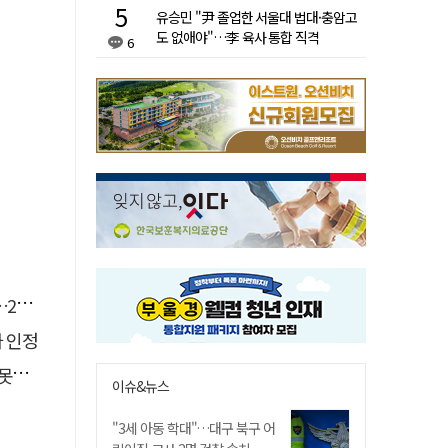
유승민 "尹 졸업한 서울대 법대·충암고
도 없애야"…李 육사 통합 직격
6
유예
자 인정
 글
이슈&뉴스
"3세 아동 학대"…대구 북구 어