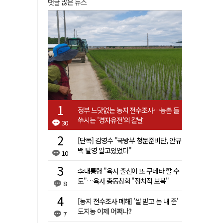
댓글 많은 뉴스
정부 느닷없는 농지 전수조사…농촌 들
쑤시는 '경자유전'의 칼날
30
[단독] 김영수 "국방부 청문준비단, 안규
백 탈영 알고있었다"
10
李대통령 "육사 출신이 또 쿠데타 할 수
도"…육사 총동창회 "정치적 보복"
8
[농지 전수조사 폐해] '쌀 받고 논 내 준'
도지농 이제 어쩌나?
7