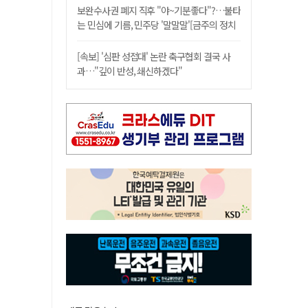
보완수사권 폐지 직후 "야~기분좋다"?…불타
는 민심에 기름, 민주당 '말말말'[금주의 정치
舌전]
[속보] '심판 성접대' 논란 축구협회 결국 사
과…"깊이 반성, 쇄신하겠다"