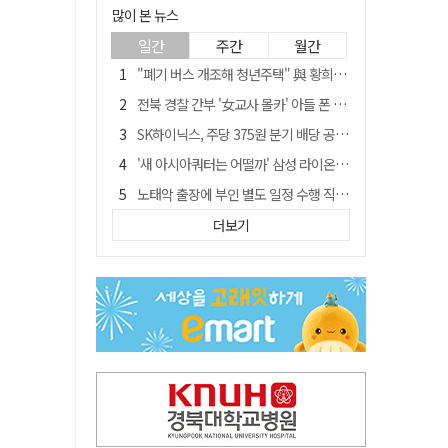
많이 본 뉴스
일간
주간
월간
"폐기 버스 개조해 청년주택" 與 황희…'딸 학비는 年 4200만원'
전북 경찰 간부 '女교사 몰카' 아들 폰 부수고…"처벌 못하는 사안" 내부망에 글
SK하이닉스, 주당 375원 분기 배당 공시…"3분기 중 주주환원 방안 확정"
'새 아시아쿼터는 어떨까' 삼성 라이온즈, 새 얼굴 투수 미야모리 영입
노태악 출장에 부인 별도 일정 수행 직원도…보고서엔 '공식일정 참석'
'외도 의심' 아내 화장실에 묶고 불에 달군 공구로 고문…남편 검거
더보기
박권현 청도군수, '햇빛 연금 사업' 공약 시동걸어
통합 고속철 할인 '반짝 3년'…이후 요금 도로 오른다?
한국 축구, 심판 성접대 경기서 '무패'…당시 올림픽 감독은 홍명보 [영상]
경찰, 9월 초부터 상피제 전격 실시…가족 사건 수사 못해