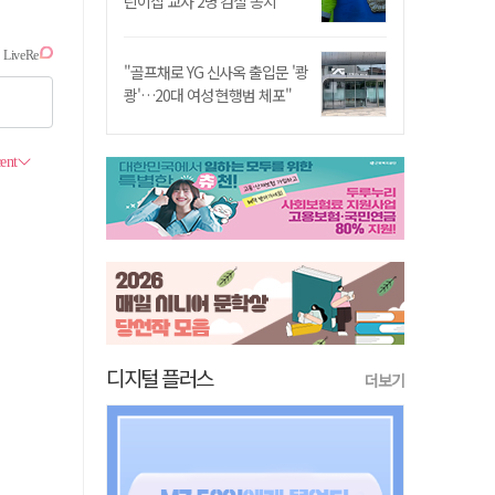
린이집 교사 2명 검찰 송치
"골프채로 YG 신사옥 출입문 '쾅
쾅'…20대 여성 현행범 체포"
디지털 플러스
더보기