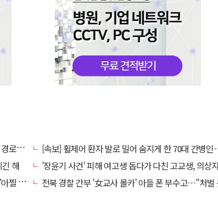
대 구속
[속보] 휠체어 환자 발로 밀어 숨지게 한 70대 간병인…2심도 집행
니긴 해
'장윤기 사건' 피해 여고생 돕다가 다친 고교생, 의상
 사고'
전북 경찰 간부 '女교사 몰카' 아들 폰 부수고…"처벌 못하는 사안" 내부망에