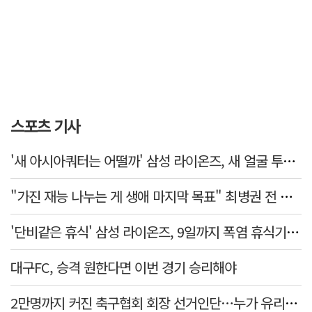
스포츠 기사
'새 아시아쿼터는 어떨까' 삼성 라이온즈, 새 얼굴 투수 미야모리 영입
"가진 재능 나누는 게 생애 마지막 목표" 최병권 전 대구체고 복싱 감독
'단비같은 휴식' 삼성 라이온즈, 9일까지 폭염 휴식기에 재정비
대구FC, 승격 원한다면 이번 경기 승리해야
2만명까지 커진 축구협회 회장 선거인단…누가 유리할까