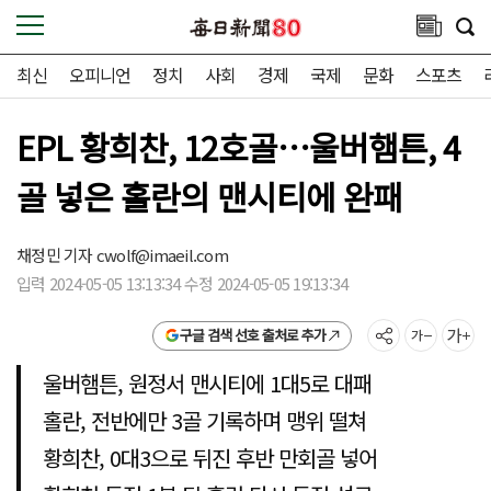
최신
오피니언
정치
사회
경제
국제
문화
스포츠
EPL 황희찬, 12호골…울버햄튼, 4
골 넣은 홀란의 맨시티에 완패
채정민 기자
cwolf@imaeil.com
입력 2024-05-05 13:13:34 수정 2024-05-05 19:13:34
구글 검색 선호 출처로 추가
울버햄튼, 원정서 맨시티에 1대5로 대패
홀란, 전반에만 3골 기록하며 맹위 떨쳐
황희찬, 0대3으로 뒤진 후반 만회골 넣어