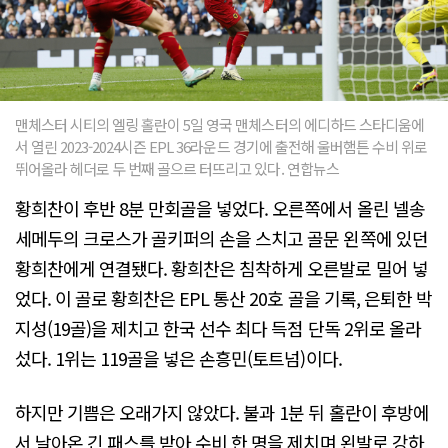
맨체스터 시티의 엘링 홀란이 5일 영국 맨체스터의 에디하드 스타디움에
서 열린 2023-2024시즌 EPL 36라운드 경기에 출전해 울버햄튼 수비 위로
뛰어올라 헤더로 두 번째 골으르 터뜨리고 있다. 연합뉴스
황희찬이 후반 8분 만회골을 넣었다. 오른쪽에서 올린 넬송
세메두의 크로스가 골키퍼의 손을 스치고 골문 왼쪽에 있던
황희찬에게 연결됐다. 황희찬은 침착하게 오른발로 밀어 넣
었다. 이 골로 황희찬은 EPL 통산 20호 골을 기록, 은퇴한 박
지성(19골)을 제치고 한국 선수 최다 득점 단독 2위로 올라
섰다. 1위는 119골을 넣은 손흥민(토트넘)이다.
하지만 기쁨은 오래가지 않았다. 불과 1분 뒤 홀란이 후방에
서 날아온 긴 패스를 받아 수비 한 명을 제치며 왼발로 강하