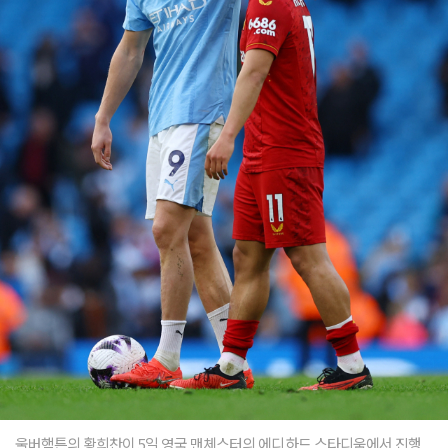
울버햄튼의 황희찬이 5일 영국 맨체스터의 에디하드 스타디움에서 진행