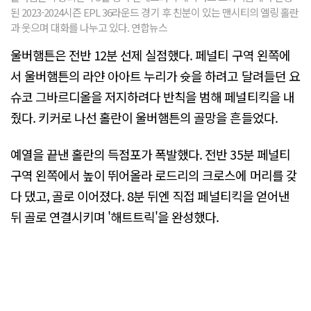
된 2023-2024시즌 EPL 36라운드 경기 후 친분이 있는 맨시티의 엘링 홀란
과 웃으며 대화를 나누고 있다. 연합뉴스
울버햄튼은 전반 12분 선제 실점했다. 페널티 구역 왼쪽에
서 울버햄튼의 라얀 아아트 누리가 슛을 하려고 달려들던 요
슈코 그바르디올을 저지하려다 반칙을 범해 페널티킥을 내
줬다. 키커로 나선 홀란이 울버햄튼의 골망을 흔들었다.
예열을 끝낸 홀란의 득점포가 폭발했다. 전반 35분 페널티
구역 왼쪽에서 높이 뛰어올라 로드리의 크로스에 머리를 갖
다 댔고, 골로 이어졌다. 8분 뒤엔 직접 페널티킥을 얻어낸
뒤 골로 연결시키며 '해트트릭'을 완성했다.