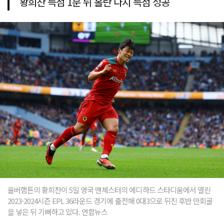
황희찬 득점 1분 뒤 홀란 다시 득점 성공
울버햄튼의 황희찬이 5일 영국 맨체스터의 에디하드 스타디움에서 열린
2023-2024시즌 EPL 36라운드 경기에 출전해 0대3으로 뒤진 후반 만회골
을 넣은 뒤 기뻐하고 있다. 연합뉴스