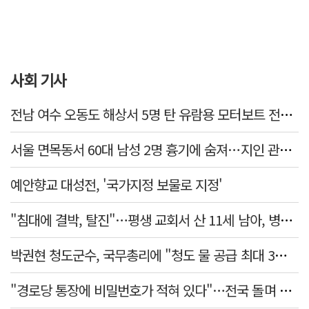
사회 기사
전남 여수 오동도 해상서 5명 탄 유람용 모터보트 전복…2명 숨져
서울 면목동서 60대 남성 2명 흉기에 숨져…지인 관계로 추정
예안향교 대성전, '국가지정 보물로 지정'
"침대에 결박, 탈진"…평생 교회서 산 11세 남아, 병원 이송 끝 숨져
박권현 청도군수, 국무총리에 "청도 물 공급 최대 3만t 늘려달라"
"경로당 통장에 비밀번호가 적혀 있다"…전국 돌며 경로당 13곳 턴 30대 구속