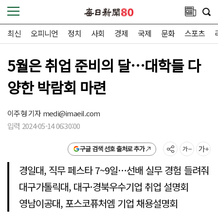
최신
오피니언
정치
사회
경제
국제
문화
스포츠
5월은 취업 준비의 달…대학들 다
양한 박람회 마련
이주형 기자
medi@imaeil.com
입력 2024-05-14 06:30:00
구글 검색 선호 출처로 추가
경일대, 직무 페스타 7~9일…선배 실무 경험 들려줘
대구가톨릭대, 대구·경북우수기업 취업 설명회
영남이공대, 포스코퓨처엠 기업 채용설명회