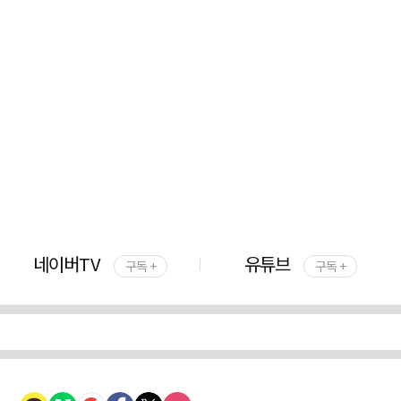
네이버TV
유튜브
구독 +
구독 +