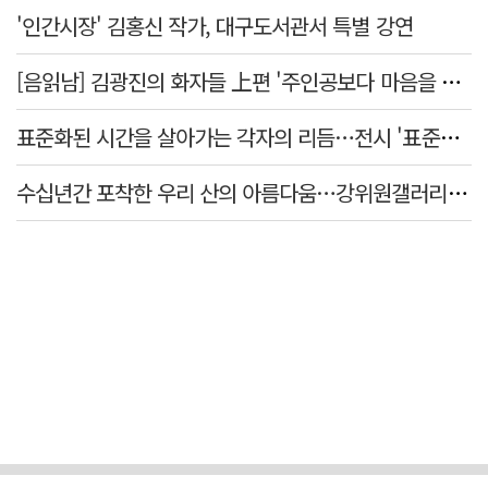
'인간시장' 김홍신 작가, 대구도서관서 특별 강연
[음읽남] 김광진의 화자들 上편 '주인공보다 마음을 쓴 사람'
표준화된 시간을 살아가는 각자의 리듬…전시 '표준시차'
수십년간 포착한 우리 산의 아름다움…강위원갤러리 '팔공·지리展' 개최