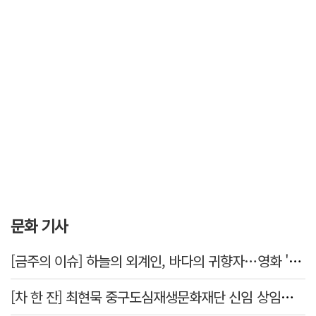
문화 기사
[금주의 이슈] 하늘의 외계인, 바다의 귀향자…영화 '호프'와 '오디세이'
[차 한 잔] 최현묵 중구도심재생문화재단 신임 상임이사 "서문시장·경상감영 등 지역 자원 활용…문화의 일상화"