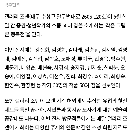
박주현 작
갤러리 조앤(대구 수성구 달구벌대로 2606 120호)이 5월 한
달 간 중견·청년작가의 소품 50여 점을 소개하는 '작은 그림
큰 행복전'을 연다.
이번 전시에는 강선화, 김경희, 김나래, 김승완, 김시원, 김영
대, 김예진, 김진섭, 남학호, 노애경, 류희국, 민경옥, 박주현,
배문기, 배영순, 배현숙, 서경희, 송자경, 신재순, 신학분, 오
승아, 이영철, 이창효, 이천우, 진희, 최경수, 최애리, 최향숙,
한영수, 한창현 등 작가 30명의 작품 50여 점을 선보인다.
또한 갤러리 조앤이 오랜 기간 해외에서 수집한 유럽의 찻잔
세트를 특별 공개해, 시민들과 동서양 도자기에 대한 예술적
공감대도 나눈다. 이번 전시 방문객들에게는 매달 갤러리 조
앤이 개최하는 다양한 주제의 인문학 강연 초청 회원 자격도