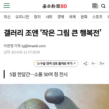
최신
오피니언
정치
사회
경제
국제
문화
스포츠
갤러리 조앤 ‘작은 그림 큰 행복전’
이연정 기자
lyj@imaeil.com
입력 2024-05-11 07:30:00
구글 검색 선호 출처로 추가
5월 한달간…소품 50여 점 전시