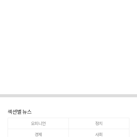
섹션별 뉴스
오피니언
정치
경제
사회