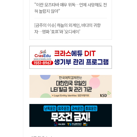
"이란 모즈타바 매우 위독…언제 사망해도 전
혀 놀랍지 않아"
[금주의 이슈] 하늘의 외계인, 바다의 귀향
자…영화 '호프'와 '오디세이'