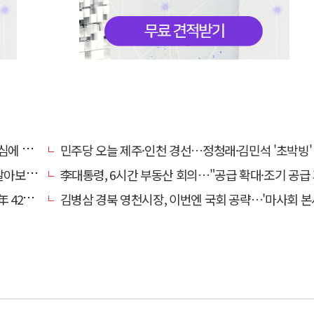
정치舌전]
민주당 오늘 제주·인천 경선…정청래·김민석 '초박빙'
떨까?"
李대통령, 6시간 부동산 회의…"공급 확대·조기 공급 과감히 실
0만원'
김병삼 경북 영천시장, 이번엔 국회 공략…'마사회 본사 이전·광역교통망 확충' 