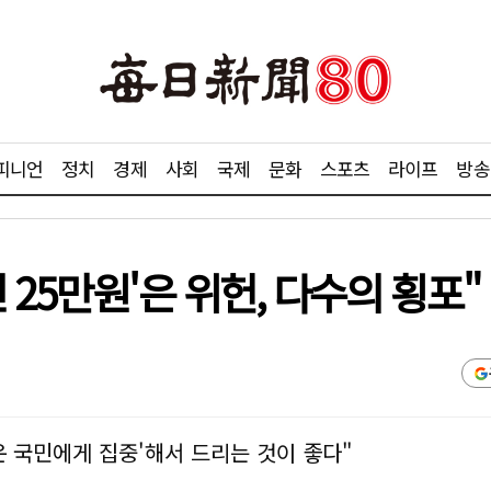
피니언
정치
경제
사회
국제
문화
스포츠
라이프
방송
 25만원'은 위헌, 다수의 횡포"
려운 국민에게 집중'해서 드리는 것이 좋다"