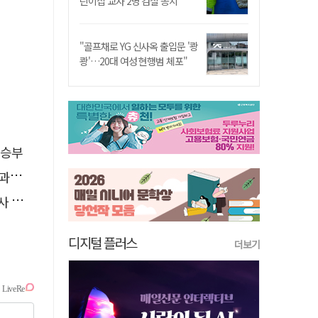
린이집 교사 2명 검찰 송치
"골프채로 YG 신사옥 출입문 '쾅
쾅'…20대 여성 현행범 체포"
 승부
천"
요청
디지털 플러스
더보기