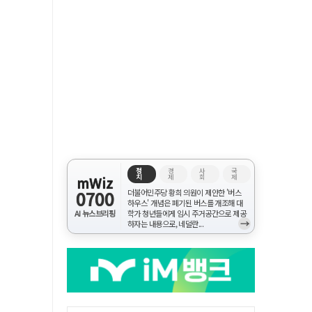
정
경
사
국
치
제
회
제
mWiz
0700
더불어민주당 황희 의원이 제안한 '버스
하우스' 개념은 폐기된 버스를 개조해 대
AI 뉴스브리핑
학가 청년들에게 임시 주거공간으로 제공
→
하자는 내용으로, 네덜란...