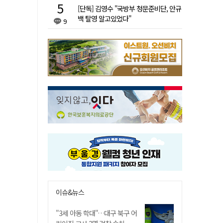
[단독] 김영수 "국방부 청문준비단, 안규
백 탈영 알고있었다"
9
이슈&뉴스
"3세 아동 학대"…대구 북구 어