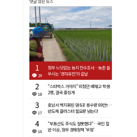
댓글 많은 뉴스
정부 느닷없는 농지 전수조사…농촌 들
쑤시는 '경자유전'의 칼날
29
"스타벅스 가야지" 외쳤던 배재고 학생
2명, 결국 중징계
18
호남서 백지화된 댐 6곳 용수량 69만t…
반도체 클러스터 필요량 넘는다
17
"부동산도 주식도 잘못했다"…국민 절
반 이상, 정부 경제정책 '부정'
10