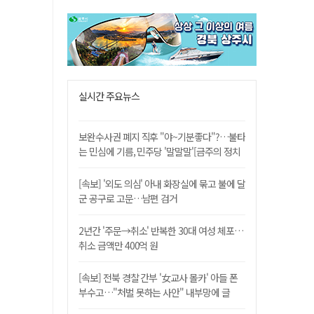
실시간 주요뉴스
보완수사권 폐지 직후 "야~기분좋다"?…불타
는 민심에 기름, 민주당 '말말말'[금주의 정치
舌전]
[속보] '외도 의심' 아내 화장실에 묶고 불에 달
군 공구로 고문…남편 검거
2년간 '주문→취소' 반복한 30대 여성 체포…
취소 금액만 400억 원
[속보] 전북 경찰 간부 '女교사 몰카' 아들 폰
부수고…"처벌 못하는 사안" 내부망에 글