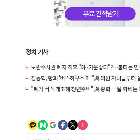
정치 기사
보완수사권 폐지 직후 "야~기분좋다"?…불타는 민심에 기름, 민주당 '말말말'[금주의 
장동혁, 황희 '버스하우스'에 "與 의원 자녀들부터 살아보면 어
"폐기 버스 개조해 청년주택" 與 황희…'딸 학비는 年 420