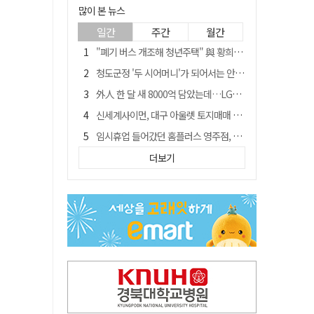
많이 본 뉴스
일간
주간
월간
"폐기 버스 개조해 청년주택" 與 황희…'딸 학비는 年 4200만원'
청도군정 '두 시어머니'가 되어서는 안된다
外人 한 달 새 8000억 담았는데…LG이노텍 목표주가는 왜 엇갈릴까
신세계사이먼, 대구 아울렛 토지매매 계약 체결… 사업 본궤도
임시휴업 들어갔던 홈플러스 영주점, 7일 영업 재개…지하 1층만 운영
SK하이닉스, 주당 375원 분기 배당 공시…"3분기 중 주주환원 방안 확정"
더보기
이의준 전 경북도 새마을봉사과장, 제28대 울릉군 부군수 취임
"상법개정해도 주주가 '봉'"…하이닉스 솔리다임 상장설에 술렁[개미와글와글]
전북 경찰 간부 '女교사 몰카' 아들 폰 부수고…"처벌 못하는 사안" 내부망에 글
노태악 출장에 부인 별도 일정 수행 직원도…보고서엔 '공식일정 참석'