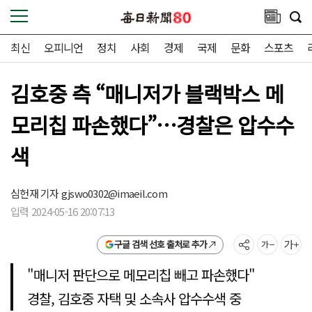
최신
오피니언
정치
사회
경제
국제
문화
스포츠
김호중 측 “매니저가 블랙박스 메
모리칩 파손했다”…경찰은 압수수
색
심헌재 기자
gjswo0302@imaeil.com
입력 2024-05-16 20:07:13
구글 검색 선호 출처로 추가
"매니저 판단으로 메모리칩 빼고 파손했다"
경찰, 김호중 자택 및 소속사 압수수색 중