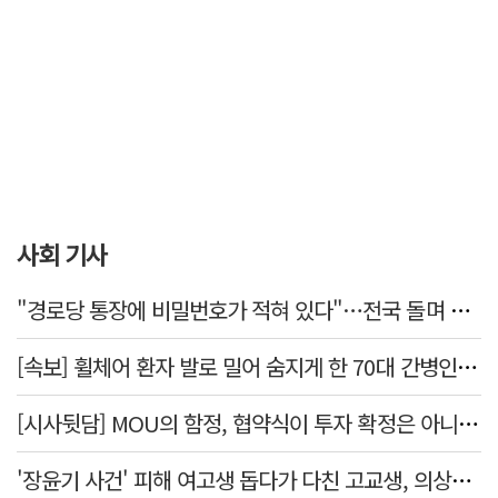
사회 기사
"경로당 통장에 비밀번호가 적혀 있다"…전국 돌며 경로당 13곳 턴 30대 구속
[속보] 휠체어 환자 발로 밀어 숨지게 한 70대 간병인…2심도 집행유예
[시사뒷담] MOU의 함정, 협약식이 투자 확정은 아니긴 해
'장윤기 사건' 피해 여고생 돕다가 다친 고교생, 의상자 인정