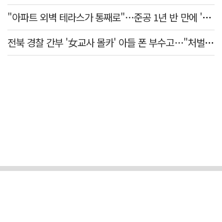
"아파트 외벽 테라스가 통째로"…준공 1년 반 만에 '아찔 사고'
전북 경찰 간부 '女교사 몰카' 아들 폰 부수고…"처벌 못하는 사안" 내부망에 글