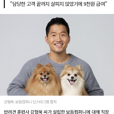
"담당한 고객 끝까지 살피지 않았기에 9천원 급여"
강형욱. 보듬컴퍼니 인스타그램 캡처
반려견 훈련사 강형욱 씨가 설립한 보듬컴퍼니에 대해 직장