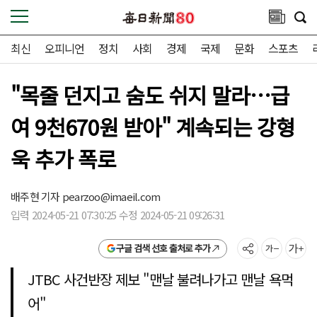
최신
오피니언
정치
사회
경제
국제
문화
스포츠
"목줄 던지고 숨도 쉬지 말라…급
여 9천670원 받아" 계속되는 강형
욱 추가 폭로
배주현 기자
pearzoo@imaeil.com
입력 2024-05-21 07:30:25 수정 2024-05-21 09:26:31
구글 검색 선호 출처로 추가
JTBC 사건반장 제보 "맨날 불려나가고 맨날 욕먹
어"