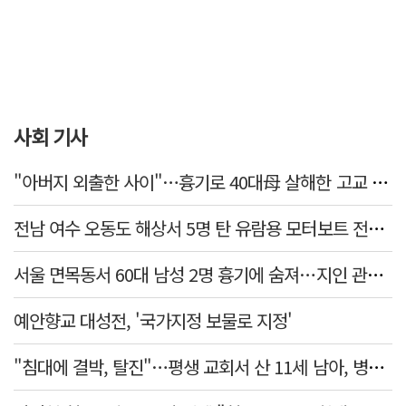
사회 기사
"아버지 외출한 사이"…흉기로 40대母 살해한 고교 자퇴생, 구속 기로에
전남 여수 오동도 해상서 5명 탄 유람용 모터보트 전복…2명 숨져
서울 면목동서 60대 남성 2명 흉기에 숨져…지인 관계로 추정
예안향교 대성전, '국가지정 보물로 지정'
"침대에 결박, 탈진"…평생 교회서 산 11세 남아, 병원 이송 끝 숨져