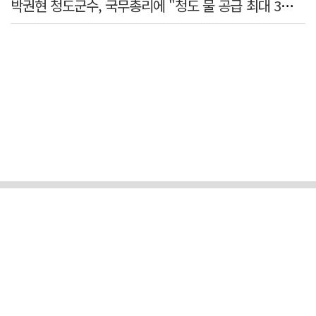
박권현 청도군수, 국무총리에 "청도 물 공급 최대 3만t 늘려달라"