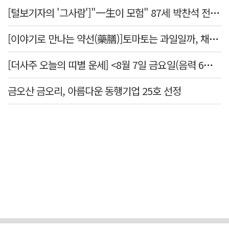
[털보기자의 '그사람']"一生이 모험" 87세 박찬석 전 경북대 총장
[이야기로 만나는 약선(藥膳)]토마토는 과일일까, 채소일까
[더사주 오늘의 띠별 운세] <8월 7일 금요일(음력 6월25일)>
금오산 금오리, 아름다운 동행기업 25호 선정