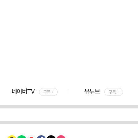
네이버TV
유튜브
구독 +
구독 +