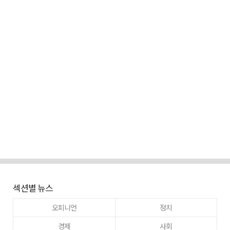
섹션별 뉴스
오피니언
정치
경제
사회