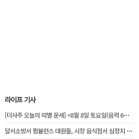
라이프 기사
[더사주 오늘의 띠별 운세] <8월 8일 토요일(음력 6월26일)>
달서소방서 펌뷸런스 대원들, 시장 음식점서 심정지 환자 생명 살려