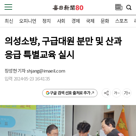
최신
오피니언
정치
사회
경제
국제
문화
스포츠
의성소방, 구급대원 분만 및 산과
응급 특별교육 실시
장성현 기자
shjang@imaeil.com
입력 2024-05-23 16:41:35
구글 검색 선호 출처로 추가