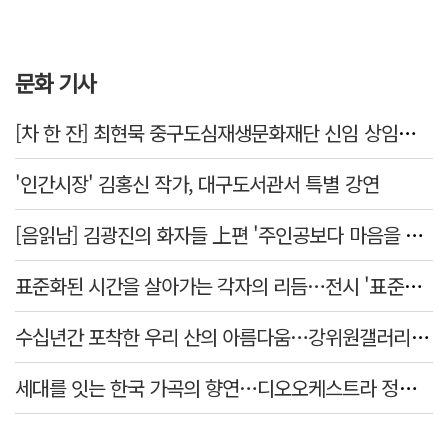
문화 기사
[차 한 잔] 최현묵 중구도심재생문화재단 신임 상임이사 "서문시장·경상감영 등 지역 자원 활용…문화의 일상화"
'인간시장' 김홍신 작가, 대구도서관서 특별 강연
[음읽남] 김광진의 화자들 上편 '주인공보다 마음을 쓴 사람'
표준화된 시간을 살아가는 각자의 리듬…전시 '표준시차'
수십년간 포착한 우리 산의 아름다움…강위원갤러리 '팔공·지리展' 개최
세대를 잇는 한국 가곡의 향연…디오오케스트라 정기연주회 '노래의 날개 위에'