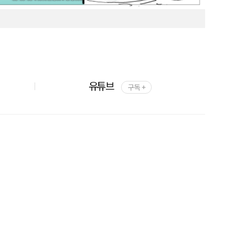
유튜브
구독 +