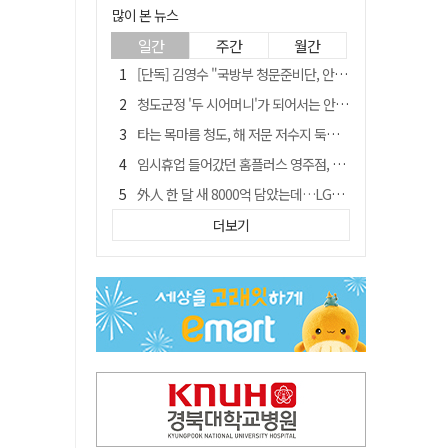
많이 본 뉴스
일간
주간
월간
[단독] 김영수 "국방부 청문준비단, 안규백 탈영 알고있었다"
청도군정 '두 시어머니'가 되어서는 안된다
타는 목마름 청도, 해 저문 저수지 둑에 군수가 서 있었다
임시휴업 들어갔던 홈플러스 영주점, 7일 영업 재개…지하 1층만 운영
外人 한 달 새 8000억 담았는데…LG이노텍 목표주가는 왜 엇갈릴까
신세계사이먼, 대구 아울렛 토지매매 계약 체결… 사업 본궤도
더보기
SK하이닉스, 주당 375원 분기 배당 공시…"3분기 중 주주환원 방안 확정"
"상법개정해도 주주가 '봉'"…하이닉스 솔리다임 상장설에 술렁[개미와글와글]
이의준 전 경북도 새마을봉사과장, 제28대 울릉군 부군수 취임
정청래, 靑 겨냥... "신천지·레버리지·호남 반도체 겁박 사과하라"