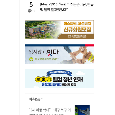
[단독] 김영수 "국방부 청문준비단, 안규
백 탈영 알고있었다"
9
이슈&뉴스
"3세 아동 학대"…대구 북구 어