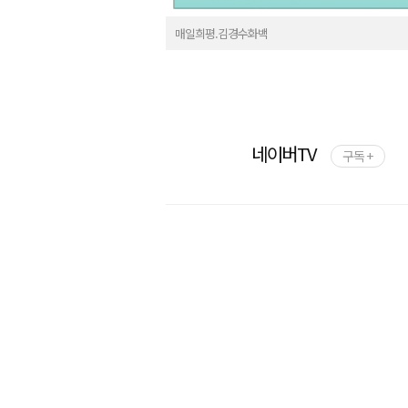
매일희평.김경수화백
네이버TV
구독 +