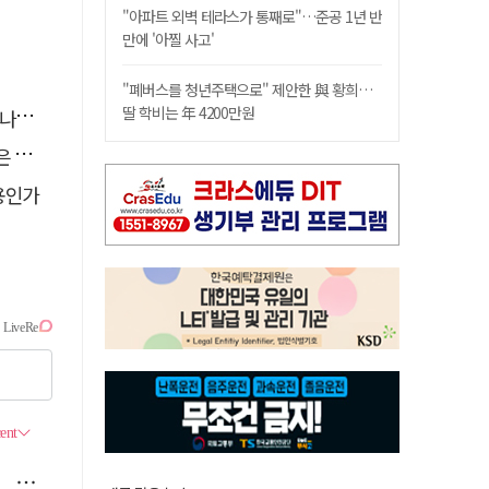
"아파트 외벽 테라스가 통째로"…준공 1년 반
만에 '아찔 사고'
"폐버스를 청년주택으로" 제안한 與 황희…
딸 학비는 年 4200만원
."
고리"
용인가