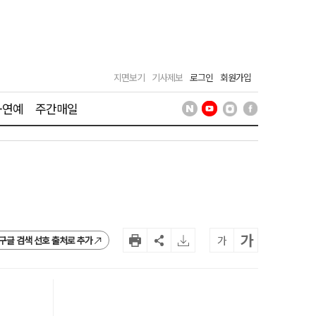
지면보기
기사제보
로그인
회원가입
·연예
주간매일
가
가
구글 검색 선호 출처로 추가