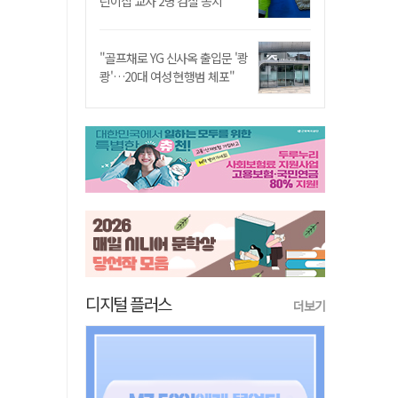
린이집 교사 2명 검찰 송치
"골프채로 YG 신사옥 출입문 '쾅
쾅'…20대 여성 현행범 체포"
디지털 플러스
더보기