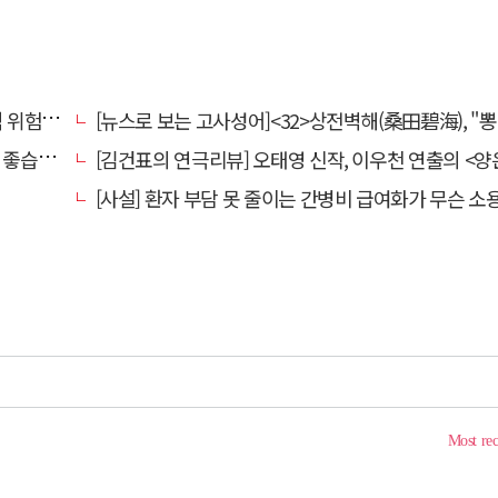
전환할 때
[뉴스로 보는 고사성어]<32>상전벽해(桑田碧海), "뽕나무밭이 푸른 바다가 되었다
습니다.
[김건표의 연극리뷰] 오태영 신작, 이우천 연출의 <양은 양순하다>"국민을 온순한 양으로 길들이는 전체주의적 정치의 알레
[사설] 환자 부담 못 줄이는 간병비 급여화가 무슨 소