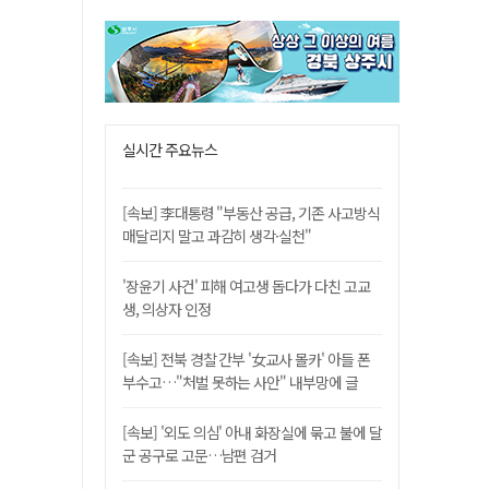
실시간 주요뉴스
[속보] 李대통령 "부동산 공급, 기존 사고방식
매달리지 말고 과감히 생각·실천"
'장윤기 사건' 피해 여고생 돕다가 다친 고교
생, 의상자 인정
[속보] 전북 경찰 간부 '女교사 몰카' 아들 폰
부수고…"처벌 못하는 사안" 내부망에 글
[속보] '외도 의심' 아내 화장실에 묶고 불에 달
군 공구로 고문…남편 검거