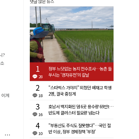
댓글 많은 뉴스
정부 느닷없는 농지 전수조사…농촌 들
쑤시는 '경자유전'의 칼날
28
"스타벅스 가야지" 외쳤던 배재고 학생
2명, 결국 중징계
18
호남서 백지화된 댐 6곳 용수량 69만t…
반도체 클러스터 필요량 넘는다
16
"부동산도 주식도 잘못했다"…국민 절
반 이상, 정부 경제정책 '부정'
10