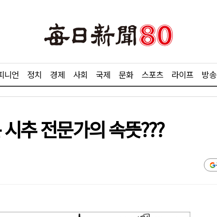
피니언
정치
경제
사회
국제
문화
스포츠
라이프
방송
 시추 전문가의 속뜻???