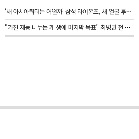
'새 아시아쿼터는 어떨까' 삼성 라이온즈, 새 얼굴 투수 미야모리 영입
"가진 재능 나누는 게 생애 마지막 목표" 최병권 전 대구체고 복싱 감독