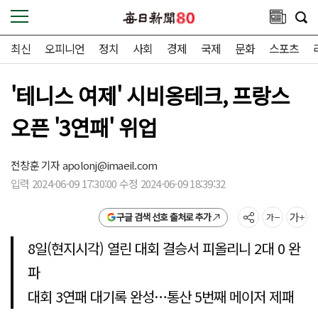
최신
오피니언
정치
사회
경제
국제
문화
스포츠
'테니스 여제' 시비옹테크, 프랑스
오픈 '3연패' 위업
전창훈 기자
apolonj@imaeil.com
입력 2024-06-09 17:30:00 수정 2024-06-09 18:39:32
구글 검색 선호 출처로 추가
8일(현지시각) 열린 대회 결승서 피올리니 2대 0 완
파
대회 3연패 대기록 완성…통산 5번째 메이저 제패