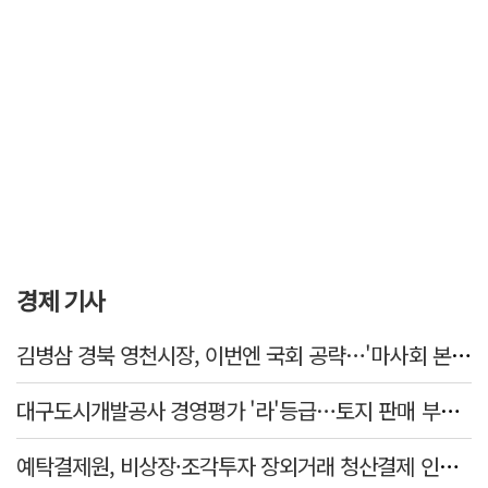
경제 기사
김병삼 경북 영천시장, 이번엔 국회 공략…'마사회 본사 이전·광역교통망 확충' 요청
대구도시개발공사 경영평가 '라'등급…토지 판매 부진에 1년 만에 두 단계 '뚝'
예탁결제원, 비상장·조각투자 장외거래 청산결제 인프라 구축 착수…연내 가동