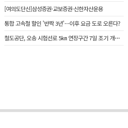
[여의도단신]삼성증권·교보증권·신한자산운용
통합 고속철 할인 '반짝 3년'…이후 요금 도로 오른다?
철도공단, 오송 시험선로 5㎞ 연장구간 7일 조기 개통…LA 메트로 사업 지원