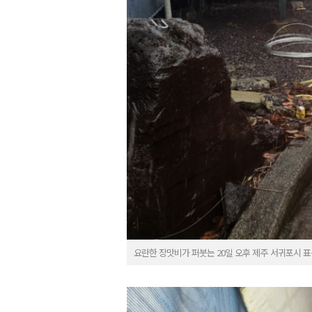
요란한 장맛비가 퍼붓는 20일 오후 제주 서귀포시 표