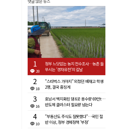
댓글 많은 뉴스
정부 느닷없는 농지 전수조사…농촌 들
쑤시는 '경자유전'의 칼날
28
"스타벅스 가야지" 외쳤던 배재고 학생
2명, 결국 중징계
18
호남서 백지화된 댐 6곳 용수량 69만t…
반도체 클러스터 필요량 넘는다
16
"부동산도 주식도 잘못했다"…국민 절
반 이상, 정부 경제정책 '부정'
10