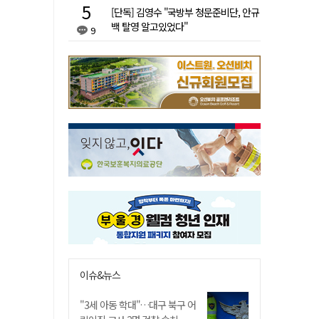
[단독] 김영수 "국방부 청문준비단, 안규
백 탈영 알고있었다"
9
이슈&뉴스
"3세 아동 학대"…대구 북구 어