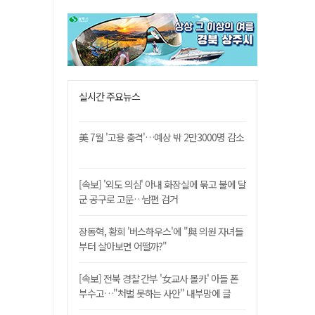
실시간 주요뉴스
美 7월 '고용 충격'…예상 밖 2만3000명 감소
[속보] '외도 의심' 아내 화장실에 묶고 불에 달
군 공구로 고문…남편 검거
장동혁, 황희 '버스하우스'에 "與 의원 자녀들
부터 살아보면 어떨까?"
[속보] 전북 경찰 간부 '女교사 몰카' 아들 폰
부수고…"처벌 못하는 사안" 내부망에 글