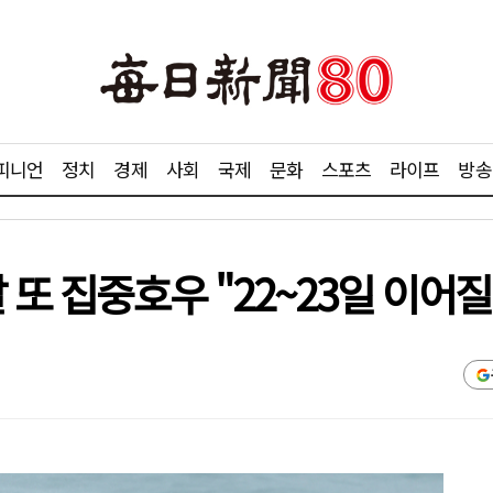
피니언
정치
경제
사회
국제
문화
스포츠
라이프
방송
 또 집중호우 "22~23일 이어질