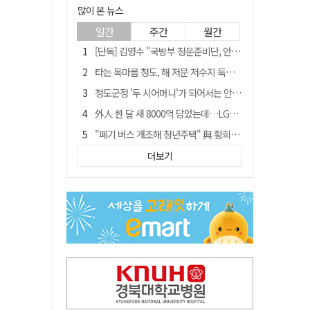
많이 본 뉴스
일간
주간
월간
[단독] 김영수 "국방부 청문준비단, 안규백 탈영 알고있었다"
타는 목마름 청도, 해 저문 저수지 둑에 군수가 서 있었다
청도군정 '두 시어머니'가 되어서는 안된다
外人 한 달 새 8000억 담았는데…LG이노텍 목표주가는 왜 엇갈릴까
"폐기 버스 개조해 청년주택" 與 황희…'딸 학비는 年 4200만원'
임시휴업 들어갔던 홈플러스 영주점, 7일 영업 재개…지하 1층만 운영
더보기
신세계사이먼, 대구 아울렛 토지매매 계약 체결… 사업 본궤도
SK하이닉스, 주당 375원 분기 배당 공시…"3분기 중 주주환원 방안 확정"
이의준 전 경북도 새마을봉사과장, 제28대 울릉군 부군수 취임
"상법개정해도 주주가 '봉'"…하이닉스 솔리다임 상장설에 술렁[개미와글와글]