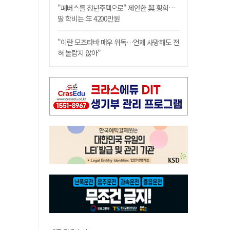
"폐버스를 청년주택으로" 제안한 與 황희…
딸 학비는 年 4200만원
"이란 모즈타바 매우 위독…언제 사망해도 전
혀 놀랍지 않아"