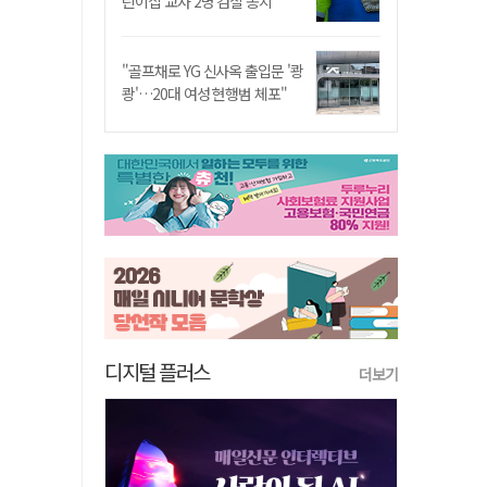
린이집 교사 2명 검찰 송치
"골프채로 YG 신사옥 출입문 '쾅
쾅'…20대 여성 현행범 체포"
디지털 플러스
더보기