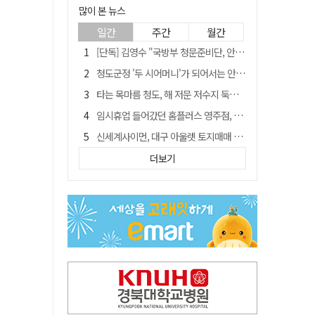
많이 본 뉴스
일간
주간
월간
[단독] 김영수 "국방부 청문준비단, 안규백 탈영 알고있었다"
청도군정 '두 시어머니'가 되어서는 안된다
타는 목마름 청도, 해 저문 저수지 둑에 군수가 서 있었다
임시휴업 들어갔던 홈플러스 영주점, 7일 영업 재개…지하 1층만 운영
신세계사이먼, 대구 아울렛 토지매매 계약 체결… 사업 본궤도
SK하이닉스, 주당 375원 분기 배당 공시…"3분기 중 주주환원 방안 확정"
더보기
"상법개정해도 주주가 '봉'"…하이닉스 솔리다임 상장설에 술렁[개미와글와글]
이의준 전 경북도 새마을봉사과장, 제28대 울릉군 부군수 취임
外人 한 달 새 8000억 담았는데…LG이노텍 목표주가는 왜 엇갈릴까
정청래, 靑 겨냥... "신천지·레버리지·호남 반도체 겁박 사과하라"