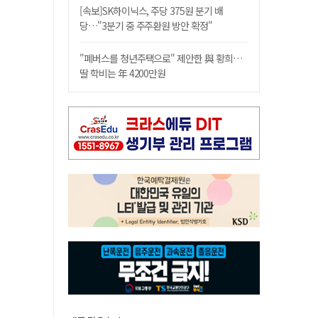
[속보]SK하이닉스, 주당 375원 분기 배
당…"3분기 중 주주환원 방안 확정"
"폐버스를 청년주택으로" 제안한 與 황희…
딸 학비는 年 4200만원