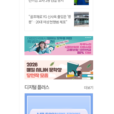
린이집 교사 2명 검찰 송치
"골프채로 YG 신사옥 출입문 '쾅
쾅'…20대 여성 현행범 체포"
디지털 플러스
더보기