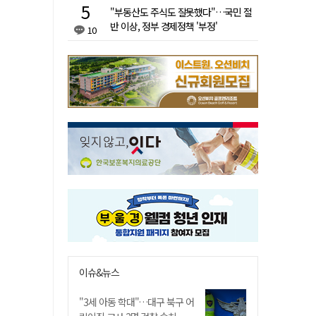
"부동산도 주식도 잘못했다"…국민 절
반 이상, 정부 경제정책 '부정'
10
이슈&뉴스
"3세 아동 학대"…대구 북구 어