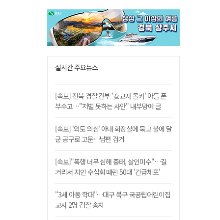
실시간 주요뉴스
[속보] 전북 경찰 간부 '女교사 몰카' 아들 폰
부수고…"처벌 못하는 사안" 내부망에 글
[속보] '외도 의심' 아내 화장실에 묶고 불에 달
군 공구로 고문…남편 검거
[속보]"폭행 너무 심해 중태, 살인미수"…길
거리서 지인 수십회 때린 50대 '긴급체포'
"3세 아동 학대"…대구 북구 국공립어린이집
교사 2명 검찰 송치