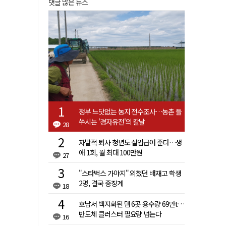
댓글 많은 뉴스
정부 느닷없는 농지 전수조사…농촌 들
쑤시는 '경자유전'의 칼날
28
자발적 퇴사 청년도 실업급여 준다…생
애 1회, 월 최대 100만원
27
"스타벅스 가야지" 외쳤던 배재고 학생
2명, 결국 중징계
18
호남서 백지화된 댐 6곳 용수량 69만t…
반도체 클러스터 필요량 넘는다
16