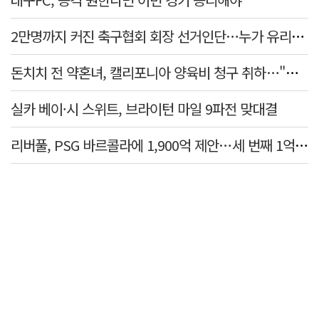
2만명까지 커진 축구협회 회장 선거인단…누가 유리할까
돈치치 전 약혼녀, 캘리포니아 양육비 청구 취하…"합의로 해결"
실카 베이·시 스위트, 브라이턴 마일 9파전 맞대결
리버풀, PSG 바르콜라에 1,900억 제안…세 번째 1억 파운드 영입 추진