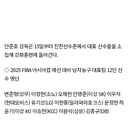
안준호 감독은 15일부터 진천선수촌에서 대표 선수들을 소
집해 강화훈련에 들어간다.
◇ 2025 FIBA 아시아컵 예선 대비 남자농구 대표팀 12인 선
수 명단
변준형(상무) 이정현(소노) 오재현 안영준(이상 SK) 이우석
(현대모비스) 유기상(LG) 이현중(일라와라호크스) 문정현 하
윤기(이상 kt) 이승현(KCC) 이원석(삼성) 김종규(DB)