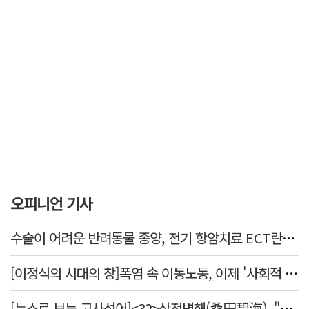
오피니언 기사
수술이 어려운 반려동물 종양, 전기 항암치료 ECT란? [반려동물 건강톡톡]
[이정식의 시대의 창]폭염 속 이동노동, 이제 '사회적 위험 관리'로 전환할 때
[뉴스로 보는 고사성어]<32>상전벽해(桑田碧海), "뽕나무밭이 푸른 바다가 되었다."