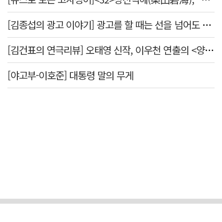
[김종섭의 광고 이야기] 광고를 할 때는 선을 넘어도 좋습니다.
[김건표의 연극리뷰] 오태영 신작, 이우천 연출의 <양은 양순하다>"국민을 온순한 양으로 길들이는 전체주의적 정치의 알레고리"
[야고부-이호준] 대통령 말의 무게