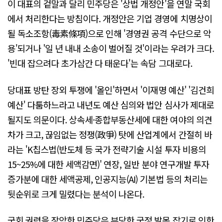
이 대표의 겉말과 달리 민주당은 '상법 개정안'을 연말 국회
에서 처리한다는 방침이다. 개정안은 기업 경영에 치명상이
될 독소조항(毒素條項)으로 인해 '경영권 공격 수단으로 악
용'되거나 '일 년 내내 소송이 벌어질 것'이라는 우려가 크다.
'빈대 잡으려다 초가삼간 다 태운다'는 속담 그대로다.
당대표 방탄 장외 투쟁에 '올인'하면서 '이재명 예산' '김건희
예산' 다툼하느라고 내년도 예산 심의와 법안 심사가 제대로
될지도 의문이다. 상속세·종합부동산세에 대한 여야의 의견
차가 크고, 끊임없는 정쟁(政爭) 탓에 산업계에서 간절히 바
라는 'K칩스법(반도체 등 국가 전략기술 시설 투자 비용의
15~25%에 대한 세액감면)' 연장, 일반 분야 연구개발 투자
증가분에 대한 세액공제, 인공지능(AI) 기본법 등의 처리는
뒷순위로 크게 밀렸다는 분석이 나온다.
국회 권력을 장악한 민주당은 부당한 국정 발목 잡기로 인한