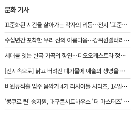
문화 기사
표준화된 시간을 살아가는 각자의 리듬…전시 '표준시차'
수십년간 포착한 우리 산의 아름다움…강위원갤러리 '팔공·지리展' 개최
세대를 잇는 한국 가곡의 향연…디오오케스트라 정기연주회 '노래의 날개 위에'
[전시속으로] 낡고 버려진 폐기물에 예술의 생명을 불어넣다…김결수 개인전
비원뮤직홀 입주 음악가 4기 리사이틀 시리즈, 14일부터 6주간 개최
'콩쿠르 퀸' 송지원, 대구콘서트하우스 '더 마스터즈' 무대 오른다