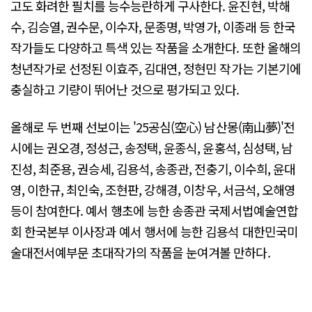
고도 화려한 필치를 능수능란하게 구사한다. 윤진현, 박해
수, 김승열, 권수문, 이수자, 문종명, 박영가, 이종래 등 한국
작가들도 다양하고 특색 있는 작품을 소개한다. 또한 올해의
청년작가로 선정된 이효주, 김대연, 정현민 작가는 기본기에
충실하고 기량이 뛰어난 것으로 평가되고 있다.
올해로 두 번째 선보이는 '25공심(空心) 남산몽(南山夢)'전
시에는 권오경, 정성근, 송정택, 윤종식, 윤홍석, 심성택, 남
진성, 최준용, 권승세, 김용석, 송종관, 전충기, 이수희, 윤대
영, 이한규, 최인숙, 조현판, 강해경, 이창우, 서금석, 오해영
등이 참여한다. 예서 행초에 능한 송종관 국제서법예술연합
회 한국본부 이사장과 예서 행서에 능한 김용석 대한민국미
술대전서예부문 초대작가의 작품을 눈여겨볼 만하다.