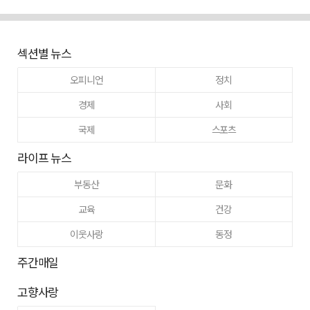
섹션별 뉴스
오피니언
정치
경제
사회
국제
스포츠
라이프 뉴스
부동산
문화
교육
건강
이웃사랑
동정
주간매일
고향사랑