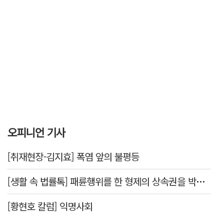
오피니언 기사
[취재현장-김지효] 폭염 앞의 불평등
[생활 속 법률톡] 패륜행위를 한 형제의 상속권을 박탈시킬 수 있을까요
[황현호 칼럼] 익명사회