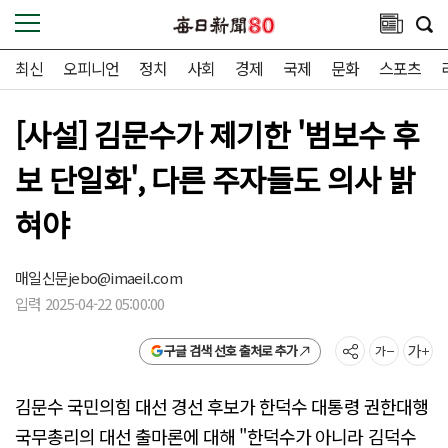
최신
오피니언
정치
사회
경제
국제
문화
스포츠
[사설] 김문수가 제기한 '범보수 후
보 단일화', 다른 주자들도 의사 밝
혀야
매일신문
jebo@imaeil.com
입력 2025-04-22 05:00:00
구글 검색 선호 출처로 추가
김문수 국민의힘 대선 경선 후보가 한덕수 대통령 권한대행
국무총리의 대선 출마론에 대해 "한덕수가 아니라 김덕수