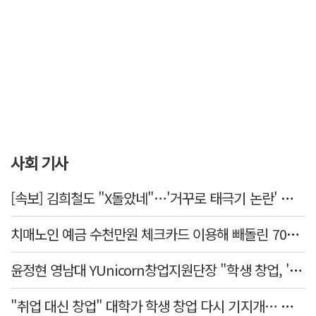
사회 기사
[속보] 김희철도 "X돌았네"…'거꾸로 태극기 논란' 인천시 현수막, 이틀 만에 철거
치매노인 예금 수천만원 체크카드 이용해 빼돌린 70대 간병인, 집행유예
윤정현 영남대 YUnicorn창업지원단장 "학생 창업, '팀 빌딩'이 제일 중요"
"취업 대신 창업" 대학가 학생 창업 다시 기지개… 창업자·기업·매출 동반 성장