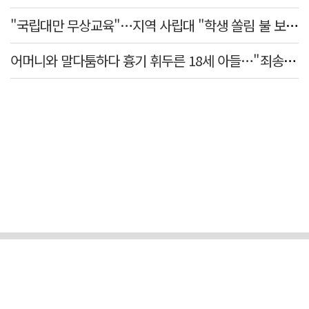
"국립대만 무상교육"…지역 사립대 "학생 쏠림 불 보듯"
어머니와 말다툼하다 흉기 휘두른 18세 아들…"죄송하지 않나" 묻자 침묵