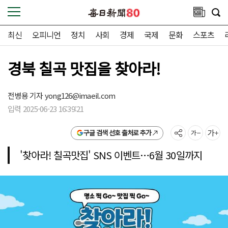
최신
오피니언
정치
사회
경제
국제
문화
스포츠
경북 칠곡 맛집을 찾아라!
전병용 기자
yong126@imaeil.com
입력 2025-06-23 16:39:21
구글 검색 선호 출처로 추가
'찾아라! 칠곡맛집' SNS 이벤트…6월 30일까지