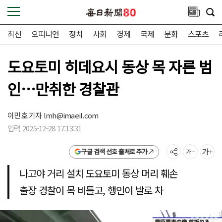
최신
오피니언
정치
사회
경제
국제
문화
스포츠
도요토미 히데요시 동상 목 자른 범
인…만취한 경찰관
이민호 기자
lmh@imaeil.com
입력 2025-12-28 17:13:31
구글 검색 선호 출처로 추가
나고야 거리 설치 도요토미 동상 머리 훼손
출장 경찰이 목 비틀고, 행인이 발로 차