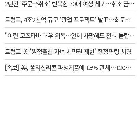
2년간 '주문→취소' 반복한 30대 여성 체포…취소 금액만 400억 원
트럼프, 4조2천억 규모 '광업 프로젝트' 발표…희토류 탈중국 속도
"이란 모즈타바 매우 위독…언제 사망해도 전혀 놀랍지 않아"
트럼프 美 '원정출산 자녀 시민권 제한' 행정명령 서명
[속보] 美, 폴리실리콘 파생제품에 15% 관세…120일 뒤 발효