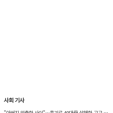
사회 기사
"아버지 외출한 사이"…흉기로 40대母 살해한 고교 자퇴생, 구속 기로에