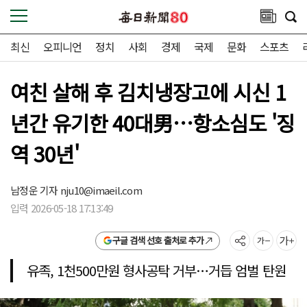
최신
오피니언
정치
사회
경제
국제
문화
스포츠
여친 살해 후 김치냉장고에 시신 1
년간 유기한 40대男…항소심도 '징
역 30년'
남정운 기자
nju10@imaeil.com
입력 2026-05-18 17:13:49
구글 검색 선호 출처로 추가
유족, 1천500만원 형사공탁 거부…거듭 엄벌 탄원