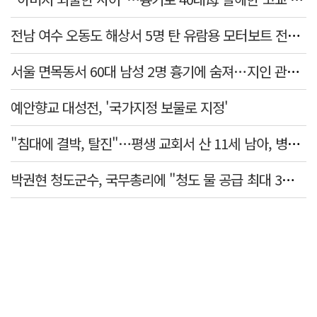
전남 여수 오동도 해상서 5명 탄 유람용 모터보트 전복…2명 숨져
서울 면목동서 60대 남성 2명 흉기에 숨져…지인 관계로 추정
예안향교 대성전, '국가지정 보물로 지정'
"침대에 결박, 탈진"…평생 교회서 산 11세 남아, 병원 이송 끝 숨져
박권현 청도군수, 국무총리에 "청도 물 공급 최대 3만t 늘려달라"