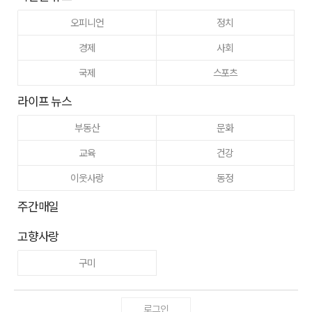
오피니언
정치
경제
사회
국제
스포츠
라이프 뉴스
부동산
문화
교육
건강
이웃사랑
동정
주간매일
고향사랑
구미
로그인