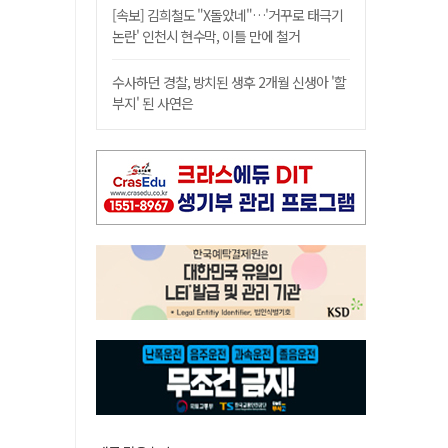
[속보] 김희철도 "X돌았네"…'거꾸로 태극기
논란' 인천시 현수막, 이틀 만에 철거
수사하던 경찰, 방치된 생후 2개월 신생아 '할
부지' 된 사연은