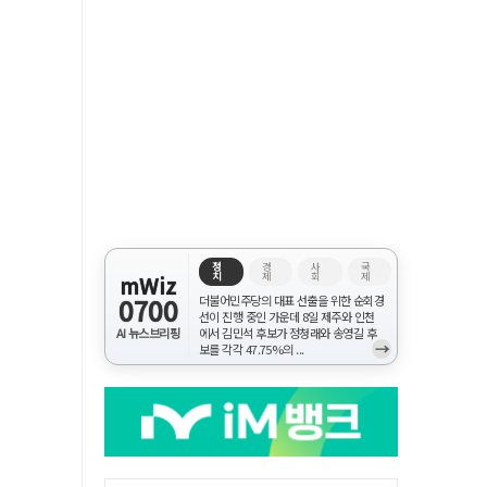
정
경
사
국
치
제
회
제
mWiz
0700
더불어민주당의 대표 선출을 위한 순회경
선이 진행 중인 가운데 8일 제주와 인천
AI 뉴스브리핑
에서 김민석 후보가 정청래와 송영길 후
→
보를 각각 47.75%의 ...