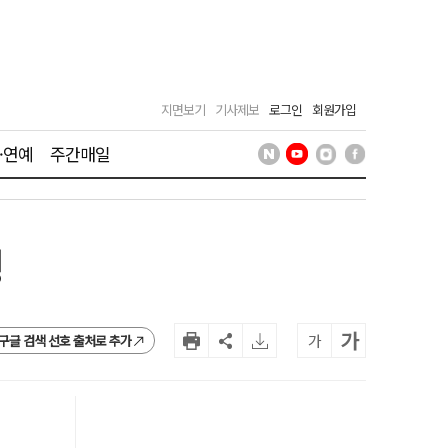
지면보기
기사제보
로그인
회원가입
·연예
주간매일
핑
가
가
구글 검색 선호 출처로 추가