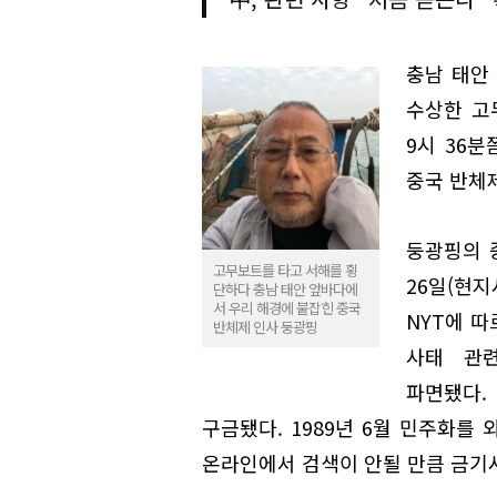
충남 태안
수상한 고
9시 36
중국 반체제
둥광핑의 중
고무보트를 타고 서해를 횡
26일(현
단하다 충남 태안 앞바다에
서 우리 해경에 붙잡힌 중국
NYT에 
반체제 인사 둥광핑
사태 관련
파면됐다.
구금됐다. 1989년 6월 민주화를
온라인에서 검색이 안될 만큼 금기