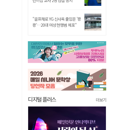
린이집 교사 2명 검찰 송치
"골프채로 YG 신사옥 출입문 '쾅
쾅'…20대 여성 현행범 체포"
디지털 플러스
더보기