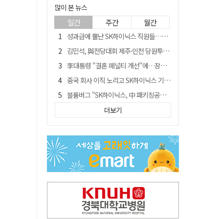
많이 본 뉴스
일간
주간
월간
성과급에 뿔난 SK하이닉스 직원들…3500명 모여 '새 노조' 만든다
김민석, 與전당대회 제주·인천 당원투표서 승리…누적 득표는 '초박빙'
李대통령 "결혼 페널티 개선"에…장동혁 "그 페널티 만든 게 이 정권"
중국 회사 이직 노리고 SK하이닉스 기밀 빼돌려…결국 실형
블룸버그 "SK하이닉스, 中 패키징공장 지분매각 등 검토"
트럼프 만난 손현보 목사…"현재 자유대한민국 여러 면에서 어려움"
더보기
수업 안 듣고 최대 700만원까지 챙긴 포항 A대학 '유령 선수' 등 19명 무더기 송치
경북 칠곡시니어클럽 커피앤솝 사업단…자개소품 만들기 문화체험 운영
"아버지 외출한 사이"…흉기로 40대母 살해한 고교 자퇴생, 구속 기로에
서울 면목동서 60대 남성 2명 흉기에 숨져…지인 관계로 추정