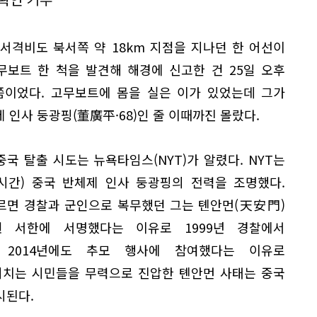
 서격비도 북서쪽 약 18km 지점을 지나던 한 어선이
무보트 한 척을 발견해 해경에 신고한 건 25일 오후
분쯤이었다. 고무보트에 몸을 실은 이가 있었는데 그가
 인사 둥광핑(董廣平·68)인 줄 이때까진 몰랐다.
국 탈출 시도는 뉴욕타임스(NYT)가 알렸다. NYT는
지시간) 중국 반체제 인사 둥광핑의 전력을 조명했다.
따르면 경찰과 군인으로 복무했던 그는 톈안먼(天安門)
 서한에 서명했다는 이유로 1999년 경찰에서
 2014년에도 추모 행사에 참여했다는 이유로
 외치는 시민들을 무력으로 진압한 톈안먼 사태는 중국
시된다.