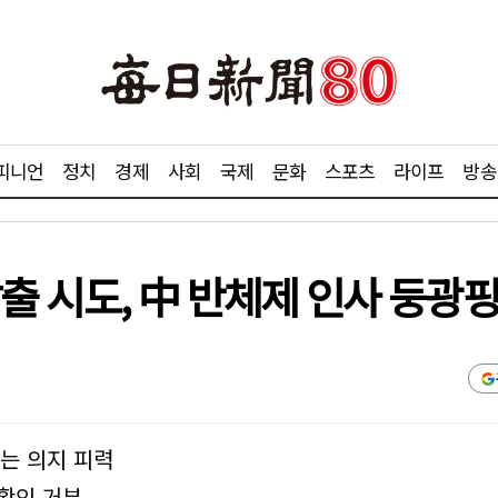
피니언
정치
경제
사회
국제
문화
스포츠
라이프
방송
 탈출 시도, 中 반체제 인사 둥광
"는 의지 피력
 확인 거부