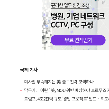
국제 기사
미사일 부족해지는 美, 출구전략 모색하나
막무가내 이란 "美, MOU 위반 배상해야 호르무즈 
트럼프, 4조2천억 규모 '광업 프로젝트' 발표…희토류 탈중