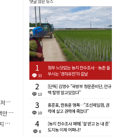
댓글 많은 뉴스
정부 느닷없는 농지 전수조사…농촌 들
쑤시는 '경자유전'의 칼날
33
[단독] 김영수 "국방부 청문준비단, 안규
백 탈영 알고있었다"
13
따라
홍준표, 한동훈 맹폭…"조선제일껌, 권
력에 살고 권력에 죽었다"
억 원
10
아"
[농지 전수조사 폐해] '쌀 받고 논 내 준'
도지농 이제 어쩌나?
8