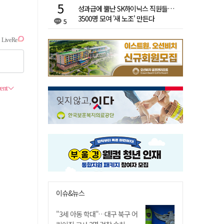
성과급에 뿔난 SK하이닉스 직원들…
3500명 모여 '새 노조' 만든다
5
이슈&뉴스
"3세 아동 학대"…대구 북구 어