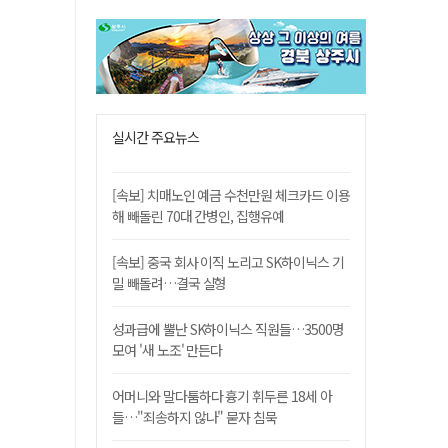
실시간 주요뉴스
[속보] 치매노인 예금 수천만원 체크카드 이용
해 빼돌린 70대 간병인, 집행유예
[속보] 중국 회사 이직 노리고 SK하이닉스 기
밀 빼돌려…결국 실형
성과급에 뿔난 SK하이닉스 직원들…3500명
모여 '새 노조' 만든다
어머니와 말다툼하다 흉기 휘두른 18세 아
들…"죄송하지 않나" 묻자 침묵