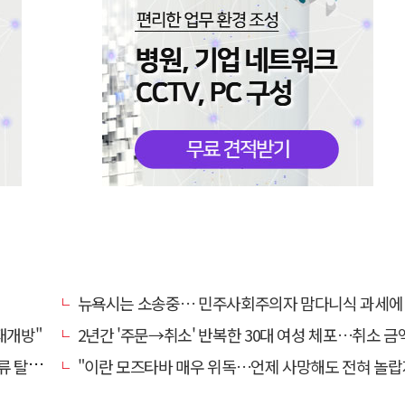
뉴욕시는 소송중… 민주사회주의자 맘다니식 과세에 저항 잇
재개방"
2년간 '주문→취소' 반복한 30대 여성 체포…취소 금액만 400
국 속도
"이란 모즈타바 매우 위독…언제 사망해도 전혀 놀랍지 않