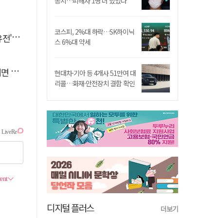
송치…피해자 1명 더 있었다
코스피, 2%대 하락…SK하이닉
 칼날
스 6%대 약세
수도"
현대차·기아 등 4개사 51만여 대
리콜…화재·안전장치 결함 확인
디지털 플러스
더보기