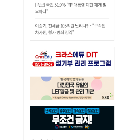
[속보] 국민 51.9% "李 대통령 재판 재개 필
요하다"
이승기, 전세금 105억원 날리나?…"구속된
차가원, 형사 범죄 영역"