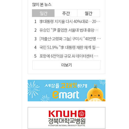
많이 본 뉴스
일간
주간
월간
李대통령 지지율 다시 40%대로…20대는 18.8%p 급락
유승민 "尹 졸업한 서울대 법대·충암고도 없애야"…李 육사 통합 직격
[저출산·고령화 그늘] 구미시 "40만명 사수" 고령군 "3만명대 회복"
국민 51.9% "李 대통령 재판 재개 필요하다"
포항에 6천억원 규모 AI 데이터센터 들어선다
월 매출 9천만원에도 문 닫는 영양 젖소농장… "일할 사람이 없어"
더보기
경북 영천시, 9월부터 11월까지 반값 여행 혜택 제공
경찰, 홍명보 선임 의혹 수사…대한축구협회 전격 압수수색
"김용민, 흑백논리로 세상 보는 듯" 검찰 내부서 지탄
'솔리다임 IPO 추진설' SK하이닉스, 주가 9% 급락