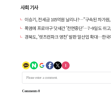
사회 기사
이승기, 전세금 105억원 날리나?…"구속된 차가원, 형사 범죄
폭염에 프로야구 닷새간 '전면중단'…7~9일도 쉬고, 11
경북도, '렛츠런파크 영천' 발판 말산업 확대…한국마사회 유치도