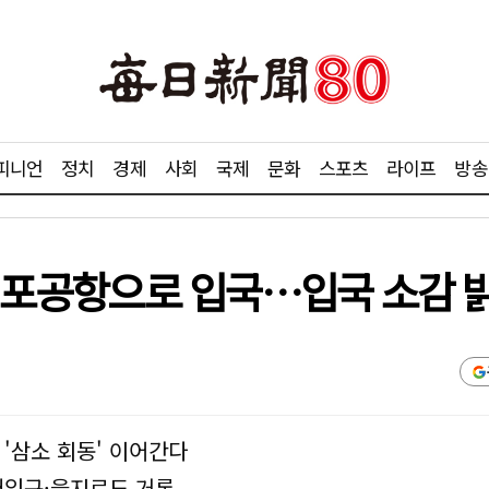
피니언
정치
경제
사회
국제
문화
스포츠
라이프
방송
 김포공항으로 입국…입국 소감 
 '삼소 회동' 이어간다
대입구·을지로도 거론