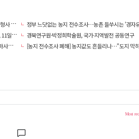
 영역"
정부 느닷없는 농지 전수조사…농촌 들쑤시는 '경자유전'의
일 재개
경북연구원·박정희학술원, 국가·지역발전 공동연구
 총력
[농지 전수조사 폐해] 농지값도 흔들리나…"도지 막히면 헐값 매물 나올 