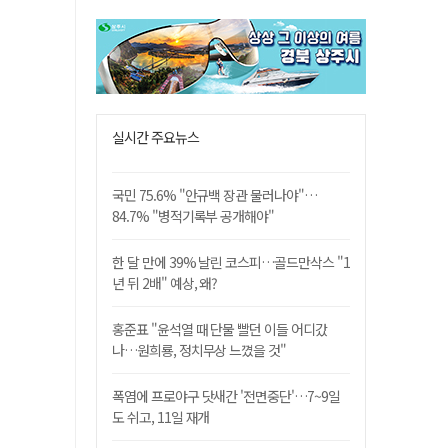
실시간 주요뉴스
국민 75.6% "안규백 장관 물러나야"…
84.7% "병적기록부 공개해야"
한 달 만에 39% 날린 코스피…골드만삭스 "1
년 뒤 2배" 예상, 왜?
홍준표 "윤석열 때 단물 빨던 이들 어디갔
나…원희룡, 정치무상 느꼈을 것"
폭염에 프로야구 닷새간 '전면중단'…7~9일
도 쉬고, 11일 재개