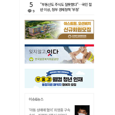
"부동산도 주식도 잘못했다"…국민 절
반 이상, 정부 경제정책 '부정'
9
이슈&뉴스
'아동 성매매 혐의' 최영중 구속