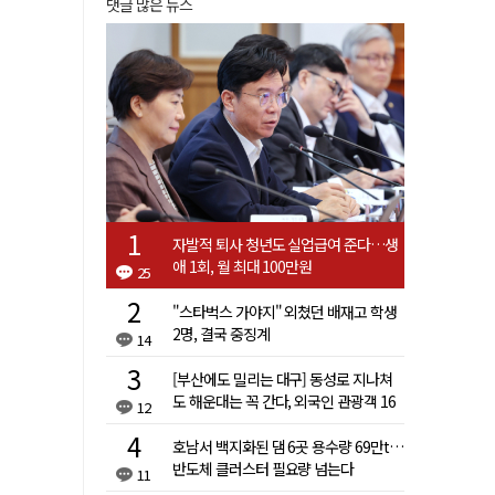
댓글 많은 뉴스
자발적 퇴사 청년도 실업급여 준다…생
애 1회, 월 최대 100만원
25
"스타벅스 가야지" 외쳤던 배재고 학생
2명, 결국 중징계
14
[부산에도 밀리는 대구] 동성로 지나쳐
도 해운대는 꼭 간다, 외국인 관광객 16
12
배 차이
호남서 백지화된 댐 6곳 용수량 69만t…
반도체 클러스터 필요량 넘는다
11