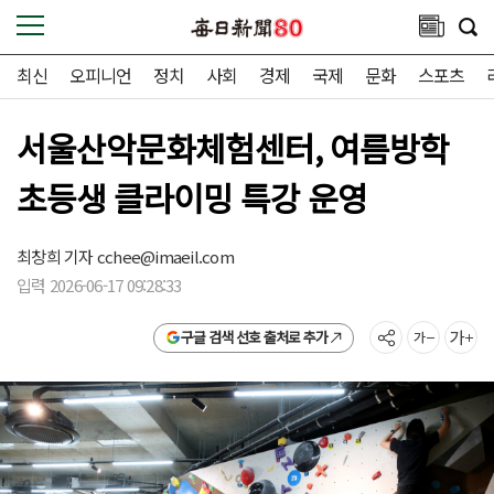
최신
오피니언
정치
사회
경제
국제
문화
스포츠
서울산악문화체험센터, 여름방학
초등생 클라이밍 특강 운영
최창희 기자
cchee@imaeil.com
입력 2026-06-17 09:28:33
구글 검색 선호 출처로 추가