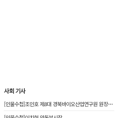
사회 기사
[인물수첩]조인호 제8대 경북바이오산업연구원 원장 취임
[인물수첩]이치헌 안동부시장