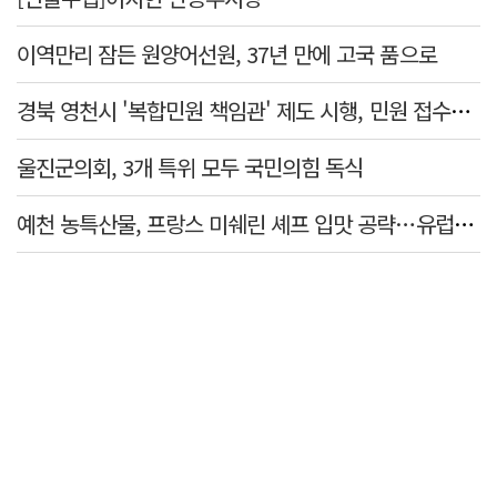
이역만리 잠든 원양어선원, 37년 만에 고국 품으로
경북 영천시 '복합민원 책임관' 제도 시행, 민원 접수부터 처리까지 관리·안내
울진군의회, 3개 특위 모두 국민의힘 독식
예천 농특산물, 프랑스 미쉐린 셰프 입맛 공략…유럽시장 진출 모색