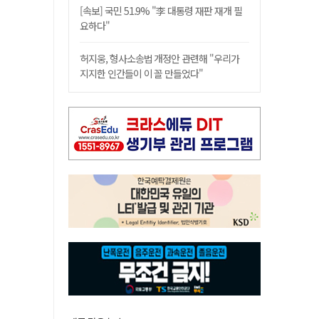
[속보] 국민 51.9% "李 대통령 재판 재개 필
요하다"
허지웅, 형사소송법 개정안 관련해 "우리가
지지한 인간들이 이 꼴 만들었다"