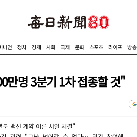
피니언
정치
경제
사회
국제
문화
스포츠
라이프
방송
00만명 3분기 1차 접종할 것"
년분 백신 계약 이른 시일 체결"
건 관련 "그냥 넘어갈 수 없다… 민간 참여해