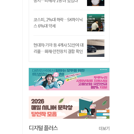
송치…피해자 1명 더 있었다
코스피, 2%대 하락…SK하이닉
스 6%대 약세
현대차·기아 등 4개사 51만여 대
리콜…화재·안전장치 결함 확인
디지털 플러스
더보기