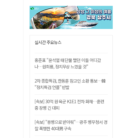
실시간 주요뉴스
홍준표 "윤석열 때 단물 빨던 이들 어디갔
나…원희룡, 정치무상 느꼈을 것"
2차 종합특검, 한동훈 참고인 소환 통보…韓
"정치특검 언플" 반발
[속보] 30억 원 육군 K1E1 전차 화재…훈련
중 장병 긴 대피
[속보] "용병으로 받아줘"…광주 병무청서 경
찰 폭행한 40대男 구속