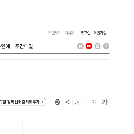
지면보기
기사제보
로그인
회원가입
·연예
주간매일
가
가
구글 검색 선호 출처로 추가