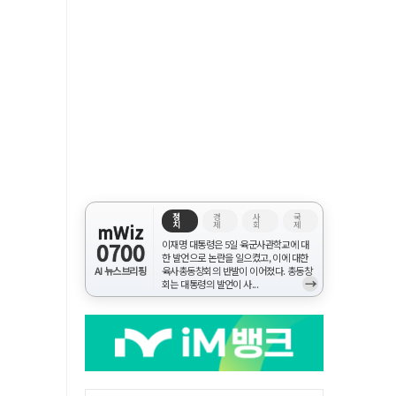
정
경
사
국
치
제
회
제
mWiz
0700
이재명 대통령은 5일 육군사관학교에 대
한 발언으로 논란을 일으켰고, 이에 대한
AI 뉴스브리핑
육사총동창회의 반발이 이어졌다. 총동창
→
회는 대통령의 발언이 사...