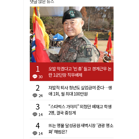
댓글 많은 뉴스
오발 막겠다고 '빈 총' 들고 경계근무 논
란 1군단장 직무배제
30
자발적 퇴사 청년도 실업급여 준다…생
애 1회, 월 최대 100만원
24
"스타벅스 가야지" 외쳤던 배재고 학생
2명, 결국 중징계
14
뜨는 명물 달성공원 새벽시장 '관광 명소
화' 해법은?
14