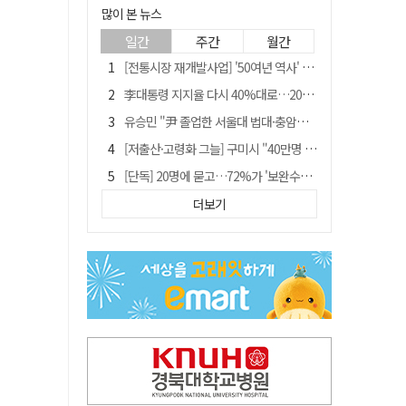
많이 본 뉴스
일간
주간
월간
[전통시장 재개발사업] '50여년 역사' 수성시장 자리에 25층 주상복합 들어선다
李대통령 지지율 다시 40%대로…20대는 18.8%p 급락
유승민 "尹 졸업한 서울대 법대·충암고도 없애야"…李 육사 통합 직격
[저출산·고령화 그늘] 구미시 "40만명 사수" 고령군 "3만명대 회복"
[단독] 20명에 묻고…72%가 '보완수사권 폐지'?
[전통시장 재개발사업] 신천시장 재개발, 준공 후에도 소송전
더보기
李대통령 "육사 출신이 또 쿠데타 할 수도"…육사 총동창회 "정치적 보복"
[인사]경상북도
"김용민, 흑백논리로 세상 보는 듯" 검찰 내부서 지탄
포항에 6천억원 규모 AI 데이터센터 들어선다