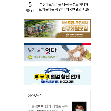
[부산에도 밀리는 대구] 동성로 지나쳐
도 해운대는 꼭 간다, 외국인 관광객 16
12
배 차이
이슈&뉴스
'아동 성매매 혐의' 최영중 구속