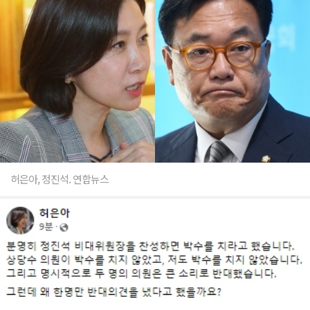
허은아, 정진석. 연합뉴스