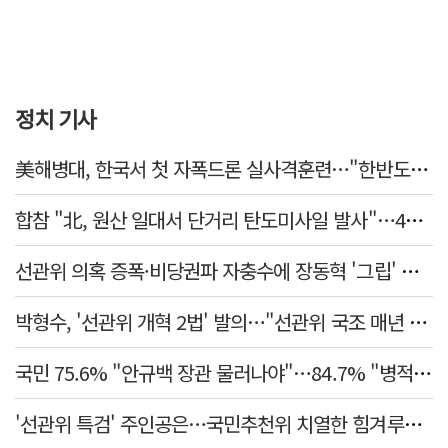
정치 기사
美해병대, 한국서 첫 자폭드론 실사격훈련…"한반도 지형 학습"
합참 "北, 원산 일대서 단거리 탄도미사일 발사"…42일 만
선관위 의혹 증폭·비당권파 자충수에 장동혁 '그립' 더 강해졌다
박형수, '선관위 개혁 2법' 발의…"선관위 국조 매년 실시"
국민 75.6% "안규백 장관 물러나야"…84.7% "병적기록부 공개해야"
'선관위 특검' 주인공은…국민추천위 치열한 힘겨루기 나설 듯