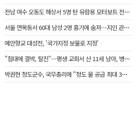
전남 여수 오동도 해상서 5명 탄 유람용 모터보트 전복…2명 숨져
서울 면목동서 60대 남성 2명 흉기에 숨져…지인 관계로 추정
예안향교 대성전, '국가지정 보물로 지정'
"침대에 결박, 탈진"…평생 교회서 산 11세 남아, 병원 이송 끝 숨져
박권현 청도군수, 국무총리에 "청도 물 공급 최대 3만t 늘려달라"