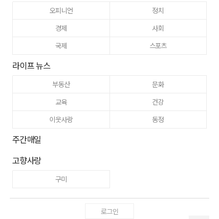
오피니언
정치
경제
사회
국제
스포츠
라이프 뉴스
부동산
문화
교육
건강
이웃사랑
동정
주간매일
고향사랑
구미
로그인