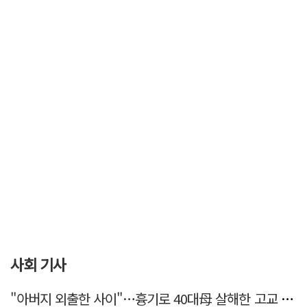
사회 기사
"아버지 외출한 사이"…흉기로 40대母 살해한 고교 자퇴생, 구속 기로에