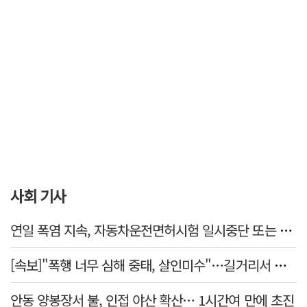
사회 기사
연일 폭염 지속, 자동차운전면허시험 일시중단 또는 축소 운영
[속보]"폭행 너무 심해 중태, 살인미수"…길거리서 지인 수십회 때린 50대 '긴급체포'
안동 양봉장서 불, 인접 야산 확산… 1시간여 만에 초진