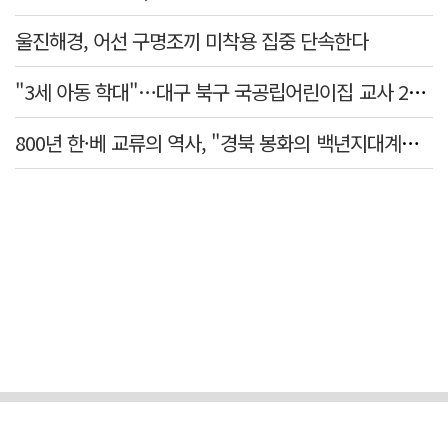
울진해경, 어선 구명조끼 미착용 집중 단속한다
"3세 아동 학대"…대구 북구 국공립어린이집 교사 2명 검찰 송치
800년 한·베 교류의 역사, "경북 봉화의 백년지대계로 피어난다"