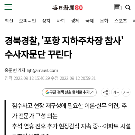
최신
오피니언
정치
사회
경제
국제
문화
스포츠
경북경찰, '포항 지하주차장 참사'
수사자문단 꾸린다
홍준헌 기자
hjh@imaeil.com
입력 2022-09-12 15:40:29 수정 2022-09-12 20:59:31
구글 검색 선호 출처로 추가
침수사고 현장 재구성에 필요한 이론·실무 의견, 추
가 전문가 구성 의논
추석 연휴 전후 추가 현장감식 지속 중…아파트 시설