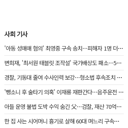
사회 기사
'아동 성매매 혐의' 최영중 구속 송치…피해자 1명 더 있었다
변희재, '최서원 태블릿 조작설' 국가배상도 패소…5천만원 청구 기각
경찰, 기동대 줄여 수사인력 보강…형소법 후속조치 본격화
'뺑소니 후 술타기 의혹' 이재룡 재판간다…음주운전 혐의 제외
아들 운영 불법 도박 수익 숨긴 父…검찰, 재산 70억원 몰수
한 집 사는 시어머니 흉기로 살해 60대 며느리 구속…범행 동기는